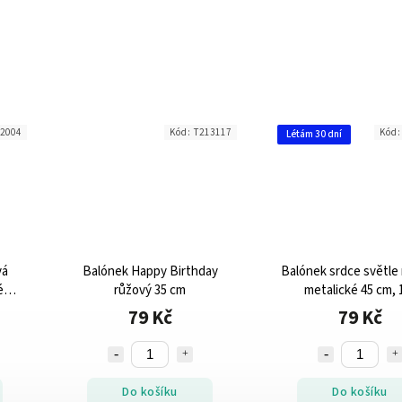
2004
Kód:
T213117
Kód
Létám 30 dní
vá
Balónek Happy Birthday
Balónek srdce světle
é
růžový 35 cm
metalické 45 cm, 
79 Kč
79 Kč
Do košíku
Do košíku