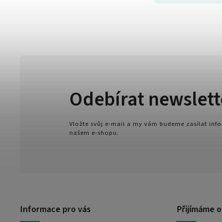
Odebírat newslett
Vložte svůj e-mail a my vám budeme zasílat in
našem e-shopu.
Informace pro vás
Přijímáme o