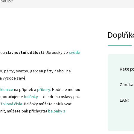
iskuze
Doplňk
nou
slavnostní událost
? Ubrousky ve
světle
Katego
vy, párty, svatby, garden párty nebo jiné
 a vysoce savé.
Záruka
sklenice
na přípitek a
příbory
. Hodit se mohou
 doporučujeme
balónky
— dle druhu oslavy pak
EAN
:
foliová čísla
. Balónky můžete nafukovat
tnit, můžete pak přichystat
balónky s