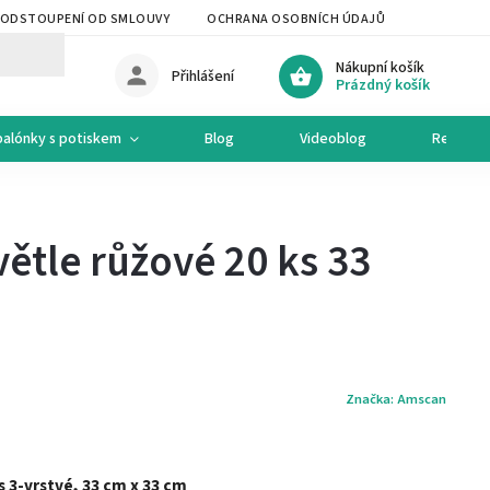
ODSTOUPENÍ OD SMLOUVY
OCHRANA OSOBNÍCH ÚDAJŮ
OCHODNÍ 
Nákupní košík
Přihlášení
Prázdný košík
balónky s potiskem
Blog
Videoblog
Recepty
ětle růžové 20 ks 33
Značka:
Amscan
s 3-vrstvé, 33 cm x 33 cm