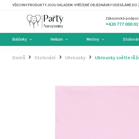
VŠECHNY PRODUKTY JSOU SKLADEM. VYŘÍZENÉ OBJEDNÁVKY ODESÍLÁME DO 2
Zákaznická podpor
+420 777 000 01
Balónky
Helium
Motivy
Stolován
Domů
Stolování
Ubrousky
Ubrousky světle růž
/
/
/