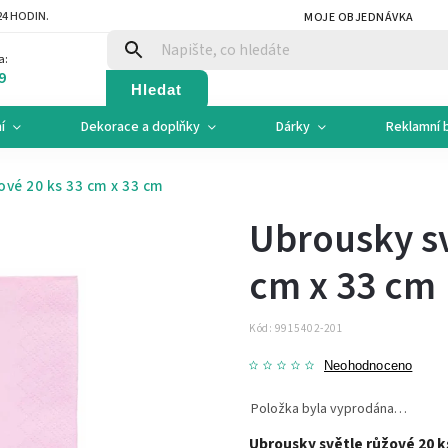
4 HODIN.
MOJE OBJEDNÁVKA
a:
9
Hledat
í
Dekorace a doplňky
Dárky
Reklamní 
ové 20 ks 33 cm x 33 cm
Ubrousky sv
cm x 33 cm
Kód:
9915402-201
Neohodnoceno
Položka byla vyprodána…
Ubrousky světle růžové 20 k