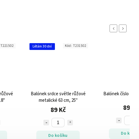
Previous
Next
:
T221502
Kód:
T231502
Létám 30 dní
 růžové
Balónek srdce světle růžové
Balónek číslo 1 rů
18"
metalické 63 cm, 25"
89 Kč
89 Kč
Do košík
Do košíku