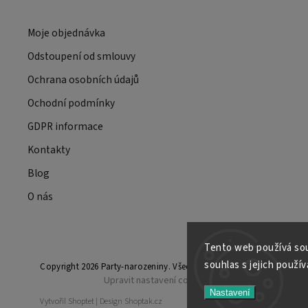
Moje objednávka
Odstoupení od smlouvy
Ochrana osobních údajů
Ochodní podmínky
GDPR informace
Kontakty
Blog
O nás
Tento web používá sou
souhlas s jejich použí
Copyright 2026
Party-narozeniny
. Všechna práva vyhrazena.
Upravit nastavení cookies
Nastavení
Vytvořil
Shoptet
| Design
Shoptak.cz