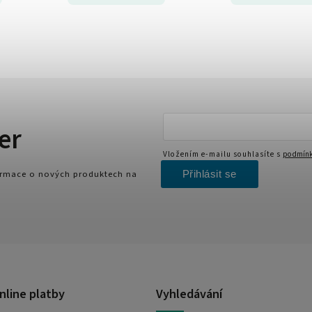
er
Vložením e-mailu souhlasíte s
podmínk
Přihlásit se
formace o nových produktech na
nline platby
Vyhledávání