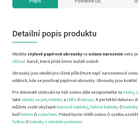
Popis
Podobné (8)
D
Detailní popis produktu
Hledáte
stylové papírové ubrousky
na
oslavu narozenin
nebo ji
růžové
barvě, která přidá šmrnc každé oslavě.
Ubrousky jsou ideální pro různé příležitosti např. narozeninové osla
události, kde se používají papírové ubrousky. Ubrousky jsou kvalitní
Pro dokonalé stolování na Vaši oslavu dále nezapomeňte na
misky
,
také
slámky na pití
,
kelímky
a
talíře
či
ubrusy
. K perfektní dekoraci
můžete zvolit obyčejné
latexové balónky
,
foliové balónky
či
balónky 
buď
heliem
či
vzduchem
. Pokud byste chtěli oslavu či svatbu ozvláš
fotkou
či
balonky s vlastním potiskem
.