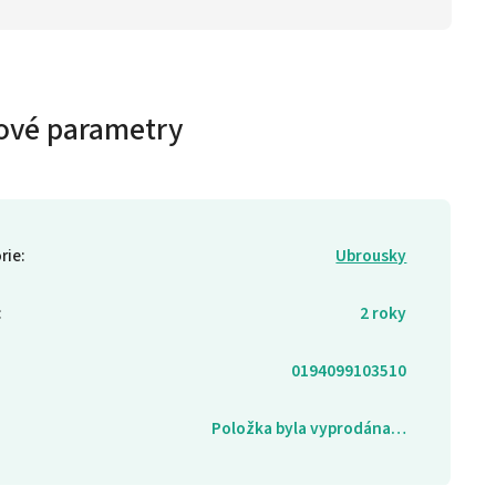
ové parametry
rie
:
Ubrousky
:
2 roky
0194099103510
Položka byla vyprodána…