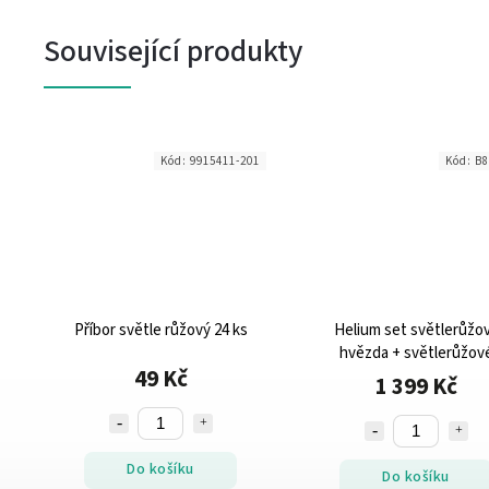
Související produkty
1
Kód:
9915411-201
Kód:
B8
x
Příbor světle růžový 24 ks
Helium set světlerůžo
hvězda + světlerůžov
49 Kč
balónky KRÁSNÉ
1 399 Kč
NAROZENINY
Do košíku
Do košíku