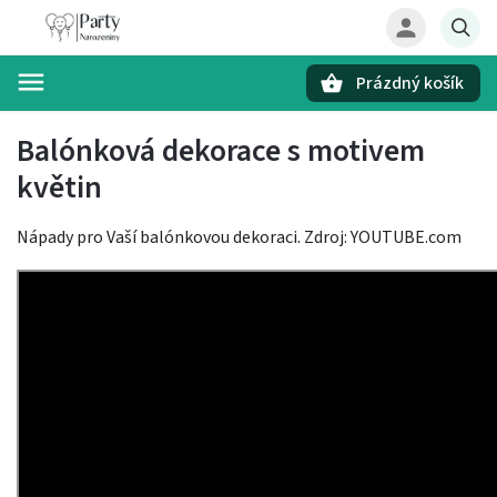
Prázdný košík
Hledat
Balónková dekorace s motivem
květin
Nápady pro Vaší balónkovou dekoraci. Zdroj: YOUTUBE.com