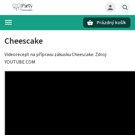
Prázdný košík
Hledat
Cheescake
Videorecept na přípravu zákusku Cheescake. Zdroj:
YOUTUBE.COM