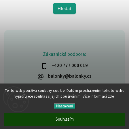
Hledat
Zákaznická podpora:
+420 777 000 019
balonky@balonky.cz
Tento web používá soubory cookie. Dalším procházením tohoto webu
vyjadřujete souhlas s jejich používáním. Více informací
zde
.
Copyright 2026
Party-narozeniny
. Všechna práva vyhrazena.
Nastavení
Upravit nastavení cookies
Vytvořil
Shoptet
| Design
Shoptak.cz
Souhlasím