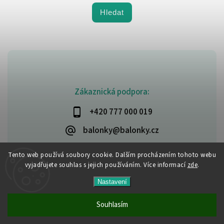
Hledat
Zákaznická podpora:
+420 777 000 019
balonky@balonky.cz
Tento web používá soubory cookie. Dalším procházením tohoto webu
vyjadřujete souhlas s jejich používáním. Více informací
zde
.
Copyright 2026
Party-narozeniny
. Všechna práva vyhrazena.
Nastavení
Upravit nastavení cookies
Vytvořil
Shoptet
| Design
Shoptak.cz
Souhlasím