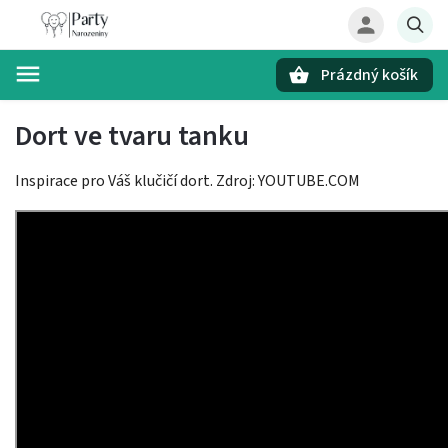
Prázdný košík
Hledat
Dort ve tvaru tanku
Inspirace pro Váš klučičí dort. Zdroj: YOUTUBE.COM