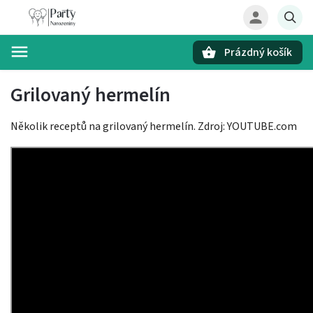
Prázdný košík
Hledat
Grilovaný hermelín
Několik receptů na grilovaný hermelín. Zdroj: YOUTUBE.com