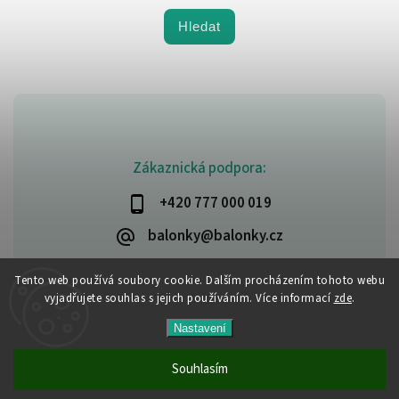
Hledat
Zákaznická podpora:
+420 777 000 019
balonky@balonky.cz
Tento web používá soubory cookie. Dalším procházením tohoto webu
vyjadřujete souhlas s jejich používáním. Více informací
zde
.
Copyright 2026
Party-narozeniny
. Všechna práva vyhrazena.
Nastavení
Upravit nastavení cookies
Vytvořil
Shoptet
| Design
Shoptak.cz
Souhlasím