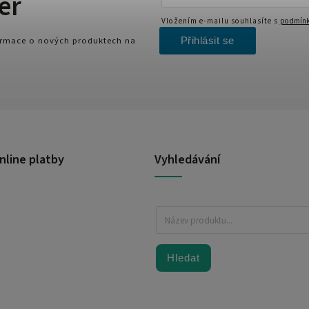
er
Vložením e-mailu souhlasíte s
podmínk
Přihlásit se
formace o nových produktech na
nline platby
Vyhledávání
Hledat