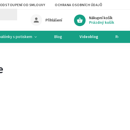
ODSTOUPENÍ OD SMLOUVY
OCHRANA OSOBNÍCH ÚDAJŮ
OCHODNÍ 
Nákupní košík
Přihlášení
Prázdný košík
balónky s potiskem
Blog
Videoblog
Recept
e