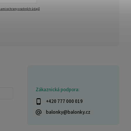
ami ochrany osobních údajů
Zákaznická podpora:
+420 777 000 019
balonky@balonky.cz