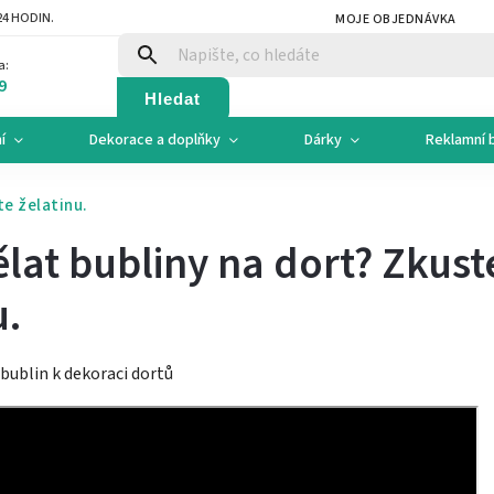
4 HODIN.
MOJE OBJEDNÁVKA
a:
9
Hledat
í
Dekorace a doplňky
Dárky
Reklamní 
te želatinu.
lat bubliny na dort? Zkust
u.
bublin k dekoraci dortů