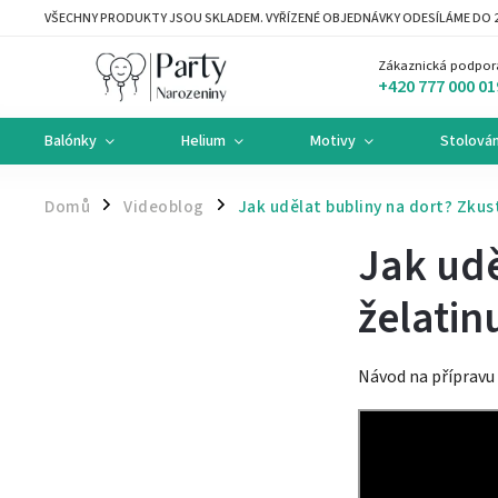
VŠECHNY PRODUKTY JSOU SKLADEM. VYŘÍZENÉ OBJEDNÁVKY ODESÍLÁME DO 2
Zákaznická podpor
+420 777 000 01
Balónky
Helium
Motivy
Stolován
Domů
Videoblog
Jak udělat bubliny na dort? Zkus
/
/
Jak udě
želatin
Návod na přípravu 