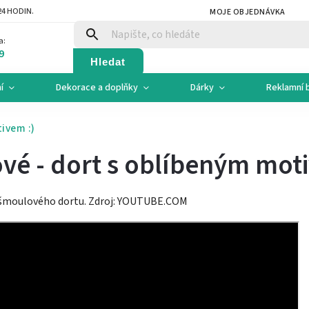
4 HODIN.
MOJE OBJEDNÁVKA
a:
9
Hledat
í
Dekorace a doplňky
Dárky
Reklamní 
ivem :)
é - dort s oblíbeným moti
 šmoulového dortu. Zdroj: YOUTUBE.COM