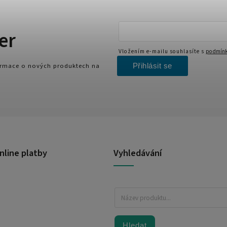
er
Vložením e-mailu souhlasíte s
podmínk
Přihlásit se
formace o nových produktech na
nline platby
Vyhledávání
Hledat