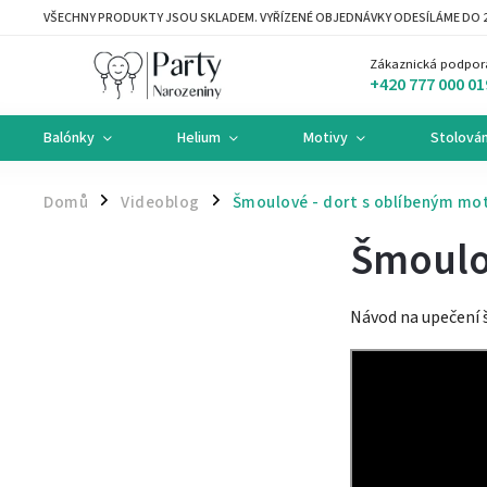
VŠECHNY PRODUKTY JSOU SKLADEM. VYŘÍZENÉ OBJEDNÁVKY ODESÍLÁME DO 2
Zákaznická podpor
+420 777 000 01
Balónky
Helium
Motivy
Stolován
Domů
Videoblog
Šmoulové - dort s oblíbeným mot
/
/
Šmoulov
Návod na upečení