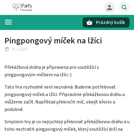
Prázdný košík
Hledat
Pingpongový míček na lžíci
29.11.2021
Překážková dráha je připravena pro soutěžící s
pingpongovým míčkem na lžíci :)
Tato hra rozhodně není neznámá. Budeme potřebovat
pingpongový míček a lžíci. Připravíme překážkovou dráhu a
můžeme začít. Například překročit míč, obejít křeslo a
podobně.
Smyslem hry je co nejrychleji překonat překážkovou dráhu a u
toho neztratit pingpongový míček, který soutěžící drží na