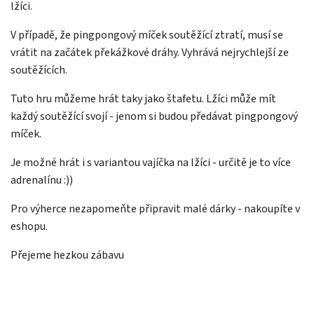
lžíci.
V případě, že pingpongový míček soutěžící ztratí, musí se
vrátit na začátek překážkové dráhy. Vyhrává nejrychlejší ze
soutěžících.
Tuto hru můžeme hrát taky jako štafetu. Lžíci může mít
každý soutěžící svojí - jenom si budou předávat pingpongový
míček.
Je možné hrát i s variantou vajíčka na lžíci - určitě je to více
adrenalínu :))
Pro výherce nezapomeňte připravit malé dárky - nakoupíte v
eshopu.
Přejeme hezkou zábavu