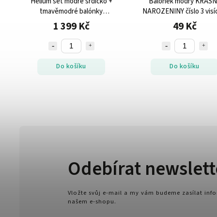
ý
Helium set modré srdíčko +
Balónek modrý KRÁS
tmavěmodré balónky
NAROZENINY číslo 3 visíc
KRÁSNÉ NAROZENINY
ks
1 399 Kč
49 Kč
Do košíku
Do košíku
Odebírat newslett
Vložte svůj e-mail a my vám budeme zasílat in
našem e-shopu.