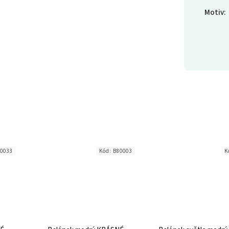
Motiv
:
0033
Kód:
B80003
K