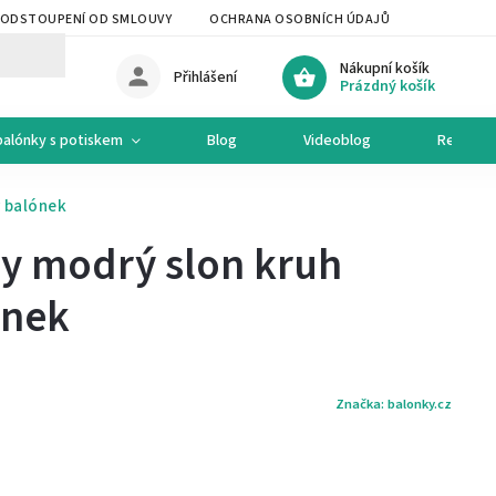
ODSTOUPENÍ OD SMLOUVY
OCHRANA OSOBNÍCH ÚDAJŮ
OCHODNÍ 
Nákupní košík
Přihlášení
Prázdný košík
balónky s potiskem
Blog
Videoblog
Recepty
ý balónek
ny modrý slon kruh
ónek
Značka:
balonky.cz