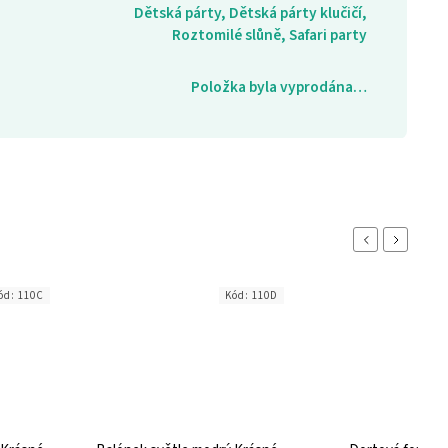
Dětská párty, Dětská párty klučičí,
Roztomilé slůně, Safari party
Položka byla vyprodána…
Previous
Next
ód:
110C
Kód:
110D