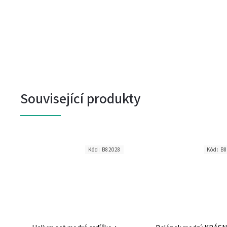
Související produkty
7
Kód:
B82028
Kód:
B8