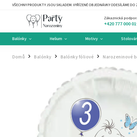
VŠECHNY PRODUKTY JSOU SKLADEM. VYŘÍZENÉ OBJEDNÁVKY ODESÍLÁME DO 2
Zákaznická podpor
+420 777 000 01
Balónky
Helium
Motivy
Stolován
Domů
Balónky
Balónky fóliové
Narozeninové b
/
/
/