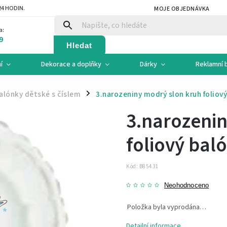
4 HODIN.
MOJE OBJEDNÁVKA
a:
9
Hledat
í
Dekorace a doplňky
Dárky
Reklamní 
alónky dětské s číslem
3.narozeniny modrý slon kruh foliov
/
3.narozeni
foliový bal
Kód:
B85431
Neohodnoceno
Položka byla vyprodána…
Detailní informace