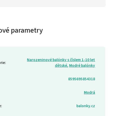
ové parametry
Narozeninové balónky s číslem 1-10 let
rie
:
dětské
,
Modré balónky
8595695854318
Modrá
e
:
balonky.cz