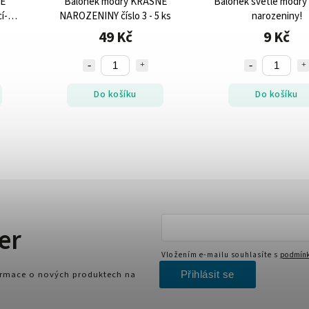
NÉ
Balónek modrý KRÁSNÉ
Balónek světle modrý
í- 5
NAROZENINY číslo 3 - 5 ks
narozeniny!
49 Kč
9 Kč
Do košíku
Do košíku
er
Vložením e-mailu souhlasíte s
podmínk
Přihlásit se
formace o nových produktech na