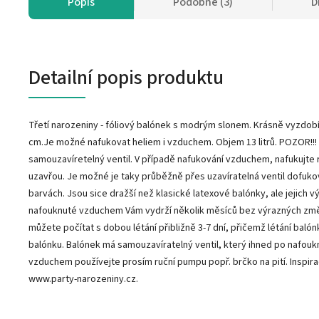
Popis
Podobné (3)
D
Detailní popis produktu
Třetí narozeniny - fóliový balónek s modrým slonem. Krásně vyzdobí
cm.Je možné nafukovat heliem i vzduchem. Objem 13 litrů. POZOR!!!
samouzavíretelný ventil. V případě nafukování vzduchem, nafukujte 
uzavřou. Je možné je taky průběžně přes uzavíratelná ventil dofuko
barvách. Jsou sice dražší než klasické latexové balónky, ale jejich 
nafouknuté vzduchem Vám vydrží několik měsíců bez výrazných změn
můžete počítat s dobou létání přibližně 3-7 dní, přičemž létání baló
balónku. Balónek má samouzavíratelný ventil, který ihned po nafoukn
vzduchem používejte prosím ruční pumpu popř. brčko na pití. Inspir
www.party-narozeniny.cz.