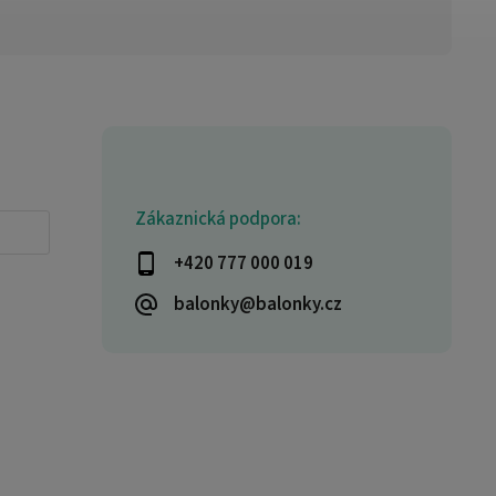
Zákaznická podpora:
+420 777 000 019
balonky@balonky.cz