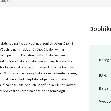
iskuze
Doplňk
 dětskou párty. Velikost nabízených balónků je 42
 Všechny námi nabízené fóliové balónky mají
ruční pumpou. Po nafouknutí se balonky sami
Katego
vat. Fóliové balónky nabízíme v různých tvarech a
výhodou je kvalita a nepropustnost. Fóliové balónky
. V případě, že fóliový balónek nafouknete heliem,
EAN
:
nků ovlivňuje okolní teplota i objem samotného
utí zamezí úniku vzduchu popř. helia. Při nafukování
Barva
:
aci pro Vaší dekoraci najdete na našem blogu
Vyrobc