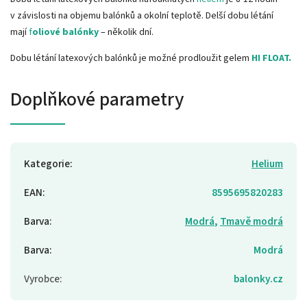
v závislosti na objemu balónků a okolní teplotě. Delší dobu létání
mají
f
oliové balónky
– několik dní.
Dobu létání latexových balónků je možné prodloužit gelem
HI FLOAT.
Doplňkové parametry
Kategorie
:
Helium
EAN
:
8595695820283
Barva
:
Modrá
,
Tmavě modrá
Barva
:
Modrá
Vyrobce
:
balonky.cz