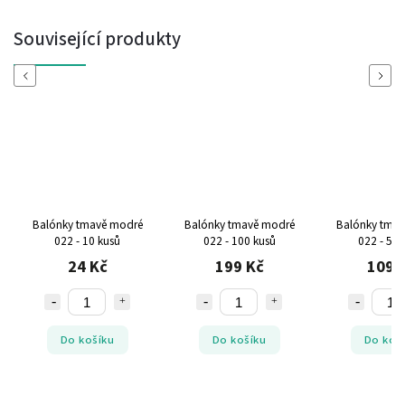
Související produkty
Previous
Next
Balónky tmavě modré
Balónky tmavě modré
Balónky tma
022 - 10 kusů
022 - 100 kusů
022 - 50 
24 Kč
199 Kč
109 
Do košíku
Do košíku
Do koš