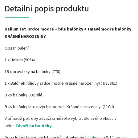
Detailní popis produktu
Helium set srdce modré + bílé balónky + tmavěmodré balónky
KRÁSNÉ NAROZENINY
Obsah balení:
1 x Helium (9054)
19 x provázky na balónky (778)
1 x Balónek fóliový srdce modré Krásné narozeniny! ( b85361)
9 ks balónky 002 bílé
9 ks balónky latexových modrých Krásné narozeniny! (110d)
V případě potřeby závaží si můžete vybrat dle svého vkusu v
sekci
Závaží na balónky.
Doba létání latexových balonků nafouknutých
heliem
je 8-12 hodin –