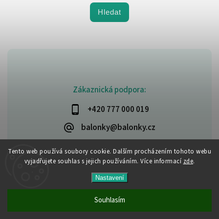
Hledat
Zákaznická podpora:
+420 777 000 019
balonky@balonky.cz
Tento web používá soubory cookie. Dalším procházením tohoto webu
vyjadřujete souhlas s jejich používáním. Více informací
zde
.
Copyright 2026
Party-narozeniny
. Všechna práva vyhrazena.
Nastavení
Upravit nastavení cookies
Vytvořil
Shoptet
| Design
Shoptak.cz
Souhlasím