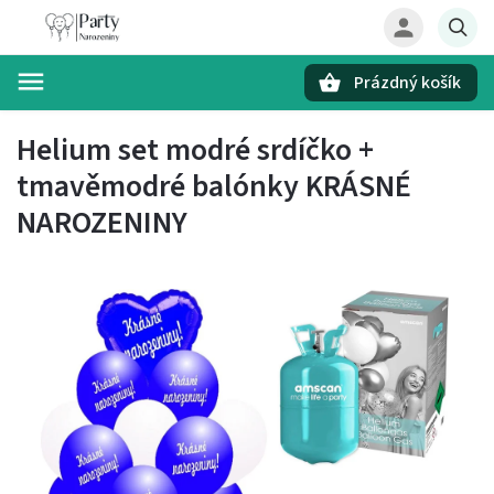
Prázdný košík
Hledat
Helium set modré srdíčko +
tmavěmodré balónky KRÁSNÉ
NAROZENINY