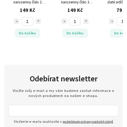
narozeniny číslo 2
narozeniny číslo 3
zlaté srdíčk
růžovo-zlaté 86cm
růžovo-zlaté 86cm
narozeni
149 Kč
149 Kč
79 K
Do košíku
Do košíku
Do koš
Odebírat newsletter
Vložte svůj e-mail a my vám budeme zasílat informace o
nových produktech na našem e-shopu.
Vložením e-mailu souhlasíte s
podmínkami ochrany osobních údajů