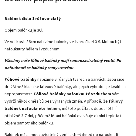
Balónek číslo 1 růžovo-zlatý.
Objem balónku je 30l.
Ve velikosti 86cm nabízíme balónky ve tvaru čísel 0-9. Mohou být
nafouknuty héliem i vzduchem.
Všechny naše fóliové balónky mají samouzavíratelný ventil. Po
nafouknutí se balónky samy uzavřou.
Fóliové balónky
nabízíme v různých tvarech a barvách. Jsou sice
dražší než klasické latexové balónky, ale jejich výhodou je kvalita a
nepropustnost.
Fóliové balónky
nafouknuté vzduchem
Vám
vydrží několik měsíců bez výrazných změn. V případě, že
fóliový
balónek nafouknete heliem
,
můžete počítat s dobou létání
přibližně 3-7 dní, přičemž létání balónků ovlivňuje okolní teplota i
objem samotného balónku.
Balónek má samouzavíratelný ventil, který ihned po nafouknutí