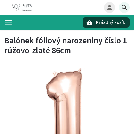
Prázdný košík
Hledat
Balónek fóliový narozeniny číslo 1
růžovo-zlaté 86cm