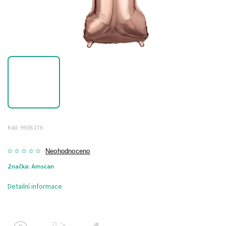
Kód:
9906276
Neohodnoceno
Značka:
Amscan
Detailní informace