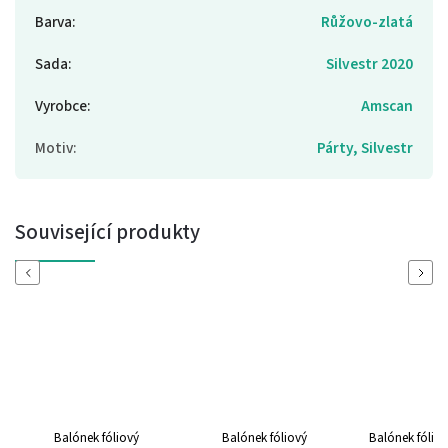
Barva
:
Růžovo-zlatá
Sada
:
Silvestr 2020
Vyrobce
:
Amscan
Motiv
:
Párty, Silvestr
Související produkty
Previous
Next
Balónek fóliový
Balónek fóliový
Balónek fólio