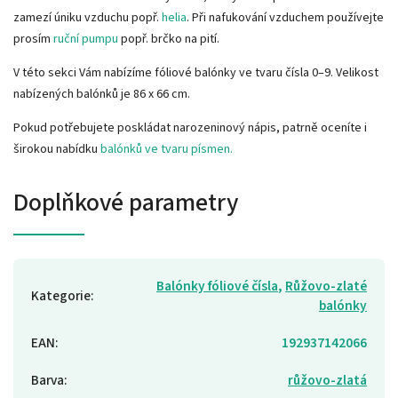
zamezí úniku vzduchu popř.
helia
. Při nafukování vzduchem používejte
prosím
ruční pumpu
popř. brčko na pití.
V této sekci Vám nabízíme fóliové balónky ve tvaru čísla 0–9. Velikost
nabízených balónků je 86 x 66 cm.
Pokud potřebujete poskládat narozeninový nápis, patrně oceníte i
širokou nabídku
balónků ve tvaru písmen.
Doplňkové parametry
Balónky fóliové čísla
,
Růžovo-zlaté
Kategorie
:
balónky
EAN
:
192937142066
Barva
:
růžovo-zlatá