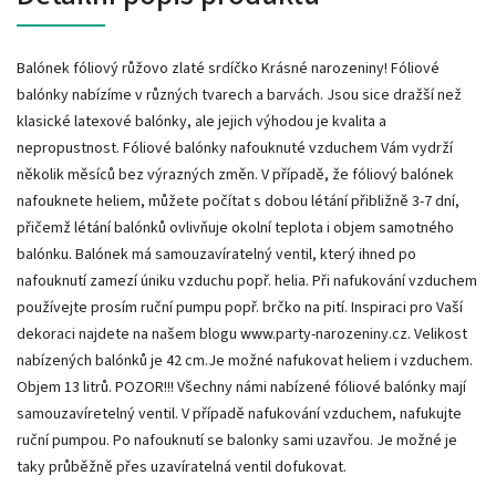
Balónek fóliový růžovo zlaté srdíčko Krásné narozeniny! Fóliové
balónky nabízíme v různých tvarech a barvách. Jsou sice dražší než
klasické latexové balónky, ale jejich výhodou je kvalita a
nepropustnost. Fóliové balónky nafouknuté vzduchem Vám vydrží
několik měsíců bez výrazných změn. V případě, že fóliový balónek
nafouknete heliem, můžete počítat s dobou létání přibližně 3-7 dní,
přičemž létání balónků ovlivňuje okolní teplota i objem samotného
balónku. Balónek má samouzavíratelný ventil, který ihned po
nafouknutí zamezí úniku vzduchu popř. helia. Při nafukování vzduchem
používejte prosím ruční pumpu popř. brčko na pití. Inspiraci pro Vaší
dekoraci najdete na našem blogu www.party-narozeniny.cz. Velikost
nabízených balónků je 42 cm.Je možné nafukovat heliem i vzduchem.
Objem 13 litrů. POZOR!!! Všechny námi nabízené fóliové balónky mají
samouzavíretelný ventil. V případě nafukování vzduchem, nafukujte
ruční pumpou. Po nafouknutí se balonky sami uzavřou. Je možné je
taky průběžně přes uzavíratelná ventil dofukovat.