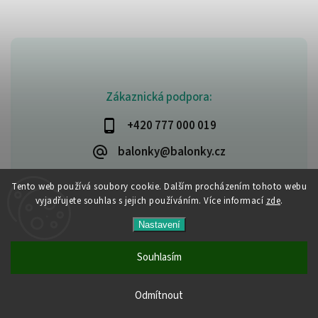
Zákaznická podpora:
+420 777 000 019
balonky@balonky.cz
Tento web používá soubory cookie. Dalším procházením tohoto webu
vyjadřujete souhlas s jejich používáním. Více informací
zde
.
Copyright 2026
Party-narozeniny
. Všechna práva vyhrazena.
Nastavení
Upravit nastavení cookies
Vytvořil
Shoptet
| Design
Shoptak.cz
Souhlasím
Všechny produkty jsou skladem. Vyřízené objednávky
Odmítnout
odesíláme do 24 hodin.