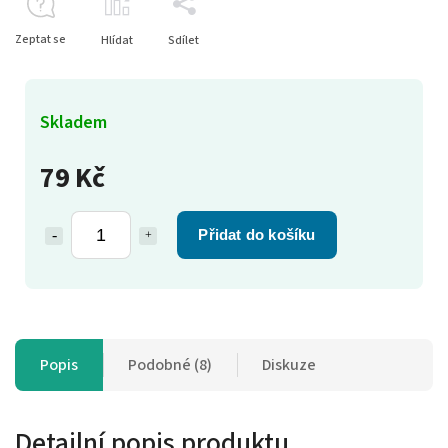
Zeptat se
Hlídat
Sdílet
Skladem
79 Kč
Přidat do košíku
Popis
Podobné (8)
Diskuze
Detailní popis produktu