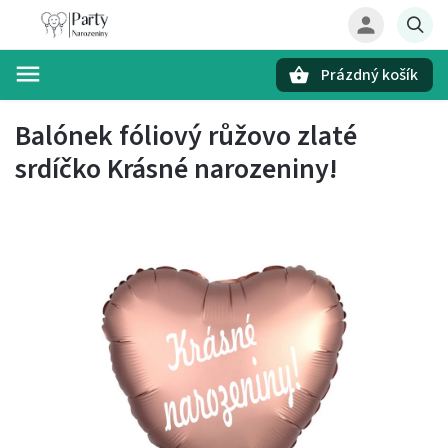
Prázdný košík
Hledat
Balónek fóliový růžovo zlaté
srdíčko Krásné narozeniny!