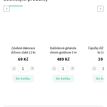
Previous
Next
Závěsné dekorace
Balónková girlanda
Čepičky růžov
růžovo-zlaté 12 ks
chrom goldrose 3 m
ks 16 
69 Kč
489 Kč
39 K
Do košíku
Do košíku
Do koš