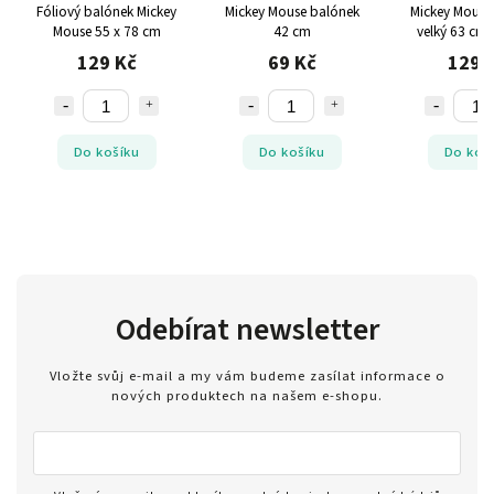
Fóliový balónek Mickey
Mickey Mouse balónek
Mickey Mouse
Mouse 55 x 78 cm
42 cm
velký 63 cm 
129 Kč
69 Kč
129 
Do košíku
Do košíku
Do koš
Odebírat newsletter
Vložte svůj e-mail a my vám budeme zasílat informace o
nových produktech na našem e-shopu.