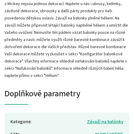
s Mickey nejsou jedinou dekorací. Najdete u nás i ubrusy, kelímky,
závěsné dekorace, ubrousky a další párty produkty pro Vaši
povedenou dětskou oslavu. Závaží na balonky plněné héliem. Na
závaží můžete připevnit létající balonky naplněné héliem a umístit dle
Vašeho uvážení. Nemusíte tím pádem vázat balonky pouze na různé
předměty a navíc můžete využít různé barevné kombinace závaží k
dotvoření dekorace dle Vaších představ. Různé barevné kombinace
Vaší dekorace můžete vyzkoušet v sekci "Konfigurátor balonkové
dekorace". Všechny informace ohledně nafukování balonků najdete v
sekci "Nafukování balonků". Informace ohledně různých balení hélia
najdete přímo v sekci "Hélium".
Doplňkové parametry
Kategorie
:
Závaží na balónky