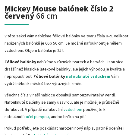
Mickey Mouse balónek číslo 2
červený
66 cm
V této sekci Vám nabízíme fóliové balónky ve tvaru čísla 0–9. Velikost
nabízených balónků je 66 x 50 cm. Je možné nafouknout je héliem i
vzduchem. Objem balónku je 25 l.
Fóliové balónky
nabízíme v různých tvarech a barvách. Jsou sice
dražší než klasické latexové balónky, ale jejich výhodou je kvalita a
nepropustnost.
Fóliové balónky
nafouknuté vzduchem
Vám
vydrží několik měsíců bez výrazných změn.
Všechna čísla v naší nabídce obsahují samouzavíratelný ventil.
Nafouknuté balónky se samy uzavřou, ale je možné je průběžně
dofukovat. V případě nafukování
vzduchem
používejte k
nafouknutí
ruční pumpou,
anebo brčko na pití.
Pokud potřebujete poskládat narozeninový nápis, patrně oceníte i