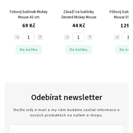
Foliový balónek Mickey
Závaží na balónky
Fóliový balón
Mouse 43 cm
červené Mickey Mouse
Mouse 55 x
69 Kč
44 Kč
129 
Do košíku
Do košíku
Do koš
Odebírat newsletter
Vložte svůj e-mail a my vám budeme zasílat informace o
nových produktech na našem e-shopu.