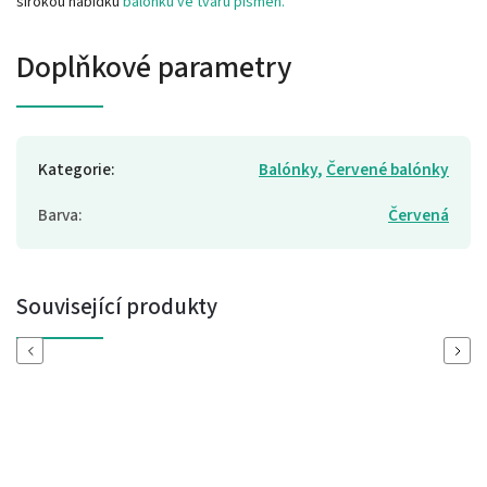
širokou nabídku
balónků ve tvaru písmen.
Doplňkové parametry
Kategorie
:
Balónky
,
Červené balónky
Barva
:
Červená
Související produkty
Previous
Next