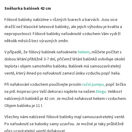
Sněhurka balónek 42 cm
Fóliové balónky nabízíme v různých tvarech a barvách. Jsou sice
dražší než klasické latexové balónky, ale jejich výhodou je kvalita a
nepropustnost. Fóliové balónky nafouknuté vzduchem Vám vydrží
několik měsíců bez výrazných změn.
V případě, že fóliový balónek nafouknete
heliem
, můžete počítat s
dobou létání přibližně 3-7 dní, přičemž létání balónků ovlivňuje okolní
teplota i objem samotného balónku. Balónek má samouzavíratelný
ventil, který ihned po nafouknutí zamezí úniku vzduchu popř. helia.
Při nafukování vzduchem používejte prosím
ruční pumpu,
popř. brčko
na pití. Inspiraci pro Vaší dekoraci najdete na našem
blogu
. Velikost
nabízených balónků je 42 cm. Je možné nafukovat heliem i vzduchem.
Objem balónku je 11 l.
Všechny námi nabízené fóliové balónky mají samouzavíratelný ventil.
Po nafouknutí se balonky samy uzavřou. Je možné je taky průběžně
přes uzavíratelný ventil dofukovat.