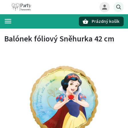
Prázdný košík
Hledat
Balónek fóliový Sněhurka 42 cm