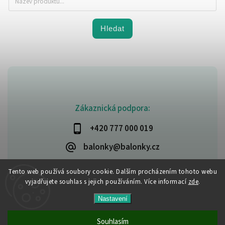
Hledat
Zákaznická podpora:
+420 777 000 019
balonky@balonky.cz
Tento web používá soubory cookie. Dalším procházením tohoto webu
vyjadřujete souhlas s jejich používáním. Více informací
zde
.
Copyright 2026
Party-narozeniny
. Všechna práva vyhrazena.
Nastavení
Upravit nastavení cookies
Vytvořil
Shoptet
| Design
Shoptak.cz
Souhlasím