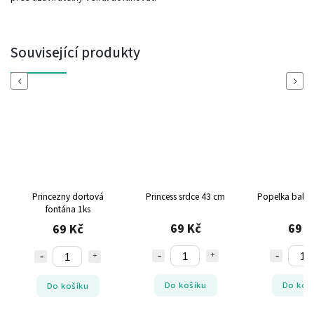
Související produkty
Previous
Next
Princezny dortová
Princess srdce 43 cm
Popelka baló
fontána 1ks
69 Kč
69 K
69 Kč
Do košíku
Do koš
Do košíku