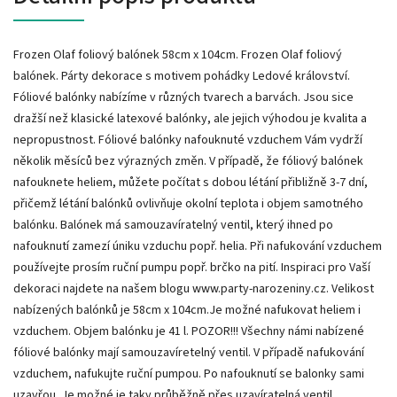
Frozen Olaf foliový balónek 58cm x 104cm. Frozen Olaf foliový
balónek. Párty dekorace s motivem pohádky Ledové království.
Fóliové balónky nabízíme v různých tvarech a barvách. Jsou sice
dražší než klasické latexové balónky, ale jejich výhodou je kvalita a
nepropustnost. Fóliové balónky nafouknuté vzduchem Vám vydrží
několik měsíců bez výrazných změn. V případě, že fóliový balónek
nafouknete heliem, můžete počítat s dobou létání přibližně 3-7 dní,
přičemž létání balónků ovlivňuje okolní teplota i objem samotného
balónku. Balónek má samouzavíratelný ventil, který ihned po
nafouknutí zamezí úniku vzduchu popř. helia. Při nafukování vzduchem
používejte prosím ruční pumpu popř. brčko na pití. Inspiraci pro Vaší
dekoraci najdete na našem blogu www.party-narozeniny.cz. Velikost
nabízených balónků je 58cm x 104cm.Je možné nafukovat heliem i
vzduchem. Objem balónku je 41 l. POZOR!!! Všechny námi nabízené
fóliové balónky mají samouzavíretelný ventil. V případě nafukování
vzduchem, nafukujte ruční pumpou. Po nafouknutí se balonky sami
uzavřou. Je možné je taky průběžně přes uzavíratelná ventil