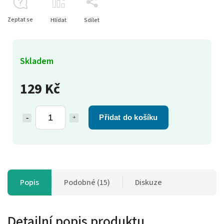
Zeptat se
Hlídat
Sdílet
Skladem
129 Kč
Přidat do košíku
Popis
Podobné (15)
Diskuze
Detailní popis produktu