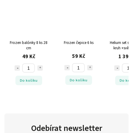
Frozen balónky 8 ks 28
Frozen čepice 6 ks
Helium set sv
cm
kruh +světl
balónky K
59 Kč
49 Kč
1 399
NAROZEN
Do košíku
Do košíku
Do koš
Odebírat newsletter