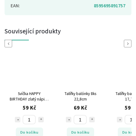
EAN
:
8595695891757
Související produkty
Previous
Next
Svíčka HAPPY
Talířky balónky 8ks
Talířky baló
BIRTHDAY zlatý nápis 8
22,8cm
17,7c
cm x 6 cm
59 Kč
69 Kč
59 K
Do košíku
Do košíku
Do koš