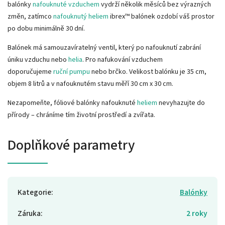
balónky
nafouknuté vzduchem
vydrží několik měsíců bez výrazných
změn, zatímco
nafouknutý heliem
ibrex™ balónek ozdobí váš prostor
po dobu minimálně 30 dní.
Balónek má samouzavíratelný ventil, který po nafouknutí zabrání
úniku vzduchu nebo
helia
. Pro nafukování vzduchem
doporučujeme
ruční pumpu
nebo brčko. Velikost balónku je 35 cm,
objem 8 litrů a v nafouknutém stavu měří 30 cm x 30 cm.
Nezapomeňte, fóliové balónky nafouknuté
heliem
nevyhazujte do
přírody – chráníme tím životní prostředí a zvířata.
Doplňkové parametry
Kategorie
:
Balónky
Záruka
:
2 roky