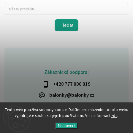
Hledat
Zákaznická podpora:
+420 777 000 019
balonky@balonky.cz
Tento web používá soubory cookie. Dalším procházením tohoto webu
vyjadřujete souhlas s jejich používáním. Více informací
zde
.
Copyright 2026
Party-narozeniny
. Všechna práva vyhrazena.
Nastavení
Upravit nastavení cookies