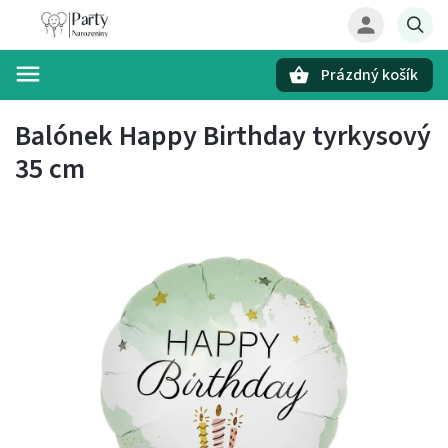
Prázdný košík
Hledat
Balónek Happy Birthday tyrkysový
35 cm