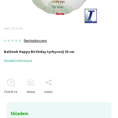
Kód:
T213118
Neohodnoceno
Balónek Happy Birthday tyrkysový 35 cm
Detailní informace
Zeptat se
Hlídat
Sdílet
Skladem