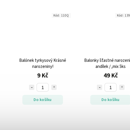
1
Kód:
110Q
Kód:
139
Balónek tyrkysový Krásné
Balonky šťastné narozeni
narozeniny!
andílek / ,mix 5ks
9 Kč
49 Kč
Do košíku
Do košíku