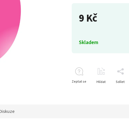
9 Kč
Skladem
Zeptat se
Hlídat
Sdílet
Diskuze