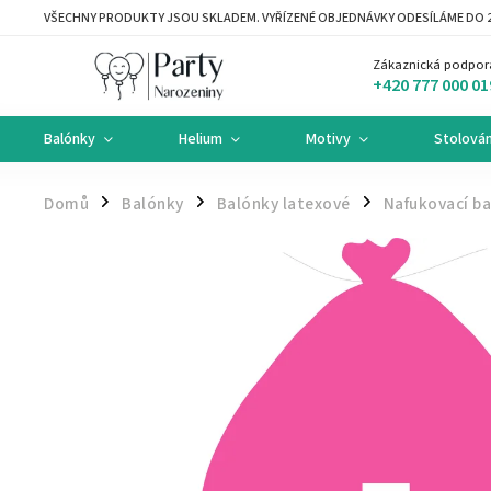
VŠECHNY PRODUKTY JSOU SKLADEM. VYŘÍZENÉ OBJEDNÁVKY ODESÍLÁME DO 2
Zákaznická podpor
+420 777 000 01
Balónky
Helium
Motivy
Stolován
Domů
Balónky
Balónky latexové
Nafukovací ba
/
/
/