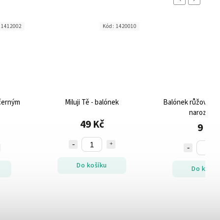
:
1412002
Kód:
1420010
 černým
Miluji Tě - balónek
Balónek růžovo-zl
narozenin
49 Kč
9 Kč
Do košíku
Do košík