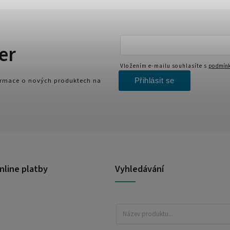
er
Vložením e-mailu souhlasíte s
podmínk
Přihlásit se
formace o nových produktech na
nline platby
Vyhledávání