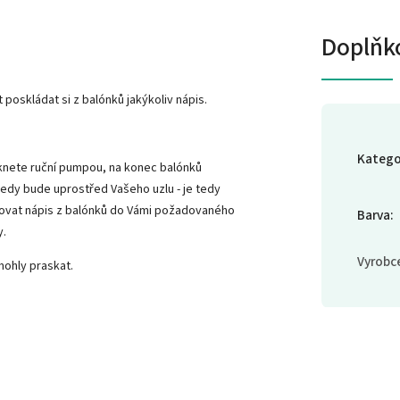
Doplňk
poskládat si z balónků jakýkoliv nápis.
Katego
knete ruční pumpou, na konec balónků
tedy bude uprostřed Vašeho uzlu - je tedy
ovat nápis z balónků do Vámi požadovaného
Barva
:
y.
Vyrobc
mohly praskat.