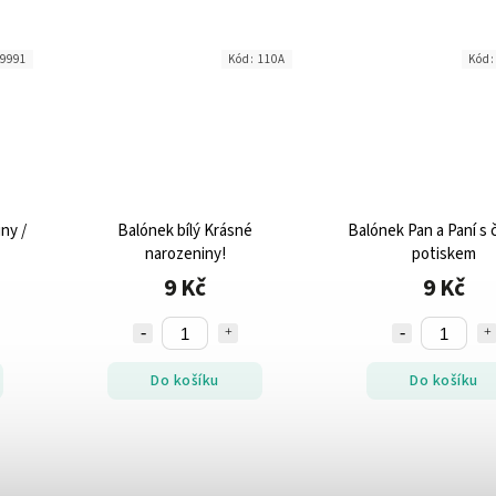
9991
Kód:
110A
Kód
ny /
Balónek bílý Krásné
Balónek Pan a Paní s
narozeniny!
potiskem
9 Kč
9 Kč
Do košíku
Do košíku