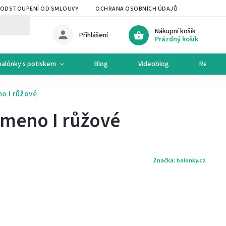
ODSTOUPENÍ OD SMLOUVY
OCHRANA OSOBNÍCH ÚDAJŮ
OCHODNÍ 
Nákupní košík
Přihlášení
Prázdný košík
balónky s potiskem
Blog
Videoblog
Recepty
o I růžové
smeno I růžové
Značka:
balonky.cz