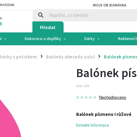
4 HODIN.
MOJE OBJEDNÁVKA
a:
9
Hledat
í
Dekorace a doplňky
Dárky
Reklamní 
lónky s potiskem
Balónky abeceda visící
Balónek písmen
/
/
Balónek pí
Kód:
AIR
Neohodnoceno
Balónek písmeno I růžové
Detailní informace