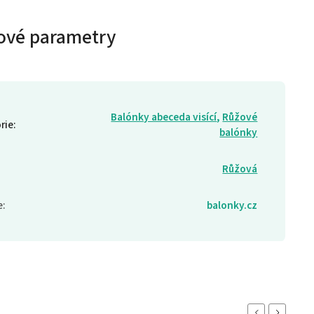
ové parametry
Balónky abeceda visící
,
Růžové
rie
:
balónky
Růžová
e
:
balonky.cz
Previous
Next