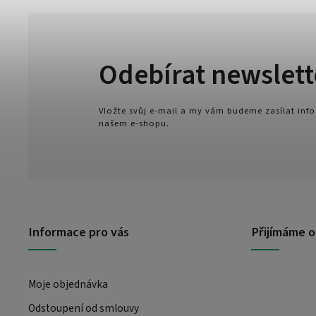
Odebírat newslett
Vložte svůj e-mail a my vám budeme zasílat in
našem e-shopu.
Informace pro vás
Přijímáme o
Moje objednávka
Odstoupení od smlouvy