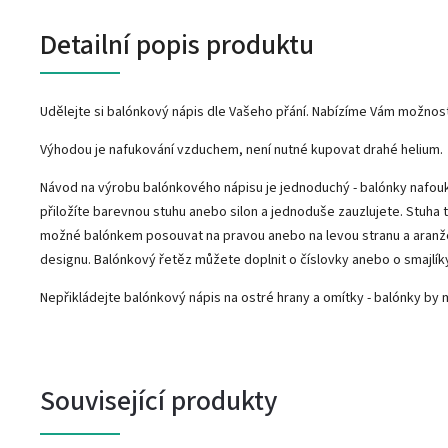
Detailní popis produktu
Udělejte si balónkový nápis dle Vašeho přání. Nabízíme Vám možnost 
Výhodou je nafukování vzduchem, není nutné kupovat drahé helium.
Návod na výrobu balónkového nápisu je jednoduchý - balónky nafou
přiložíte barevnou stuhu anebo silon a jednoduše zauzlujete. Stuha 
možné balónkem posouvat na pravou anebo na levou stranu a aranž
designu. Balónkový řetěz můžete doplnit o číslovky anebo o smajlík
Nepřikládejte balónkový nápis na ostré hrany a omítky - balónky by 
Související produkty