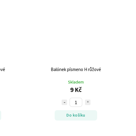
ové
Balónek písmeno H růžové
Skladem
9 Kč
Do košíku