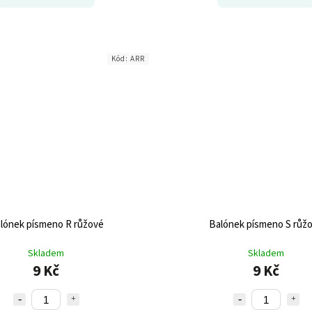
Kód:
ARR
lónek písmeno R růžové
Balónek písmeno S růž
Skladem
Skladem
9 Kč
9 Kč