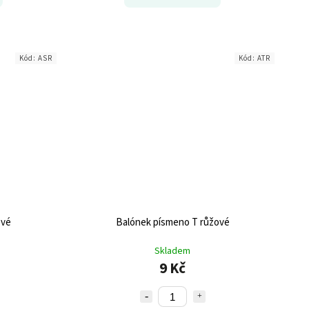
Kód:
ASR
Kód:
ATR
ové
Balónek písmeno T růžové
Skladem
9 Kč