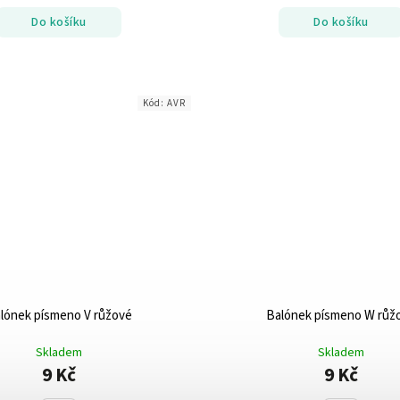
Do košíku
Do košíku
Kód:
AVR
lónek písmeno V růžové
Balónek písmeno W růž
Skladem
Skladem
9 Kč
9 Kč