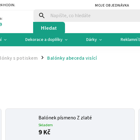
4 HODIN.
MOJE OBJEDNÁVKA
a:
9
Hledat
í
Dekorace a doplňky
Dárky
Reklamní 
lónky s potiskem
Balónky abeceda visící
/
Balónek písmeno Z zlaté
Skladem
9 Kč