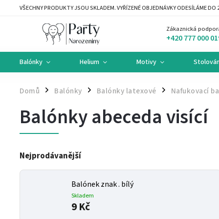
VŠECHNY PRODUKTY JSOU SKLADEM. VYŘÍZENÉ OBJEDNÁVKY ODESÍLÁME DO 2
Zákaznická podpor
+420 777 000 01
Balónky
Helium
Motivy
Stolován
Domů
Balónky
Balónky latexové
Nafukovací ba
/
/
/
Balónky abeceda visící
Nejprodávanější
Balónek znak . bílý
Skladem
9 Kč