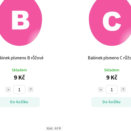
lónek písmeno B růžové
Balónek písmeno C růž
Skladem
Skladem
9 Kč
9 Kč
Do košíku
Do košíku
Kód:
AFR