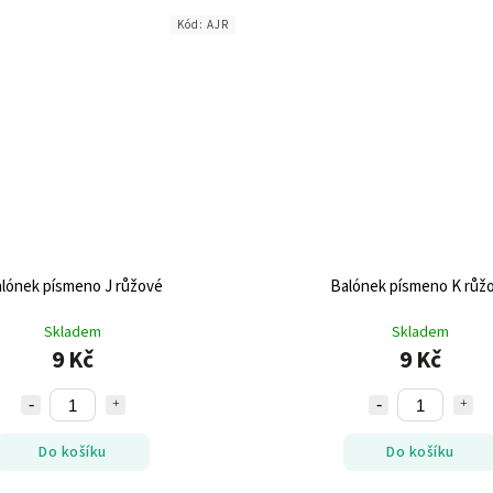
Kód:
AJR
lónek písmeno J růžové
Balónek písmeno K růž
Skladem
Skladem
9 Kč
9 Kč
Do košíku
Do košíku