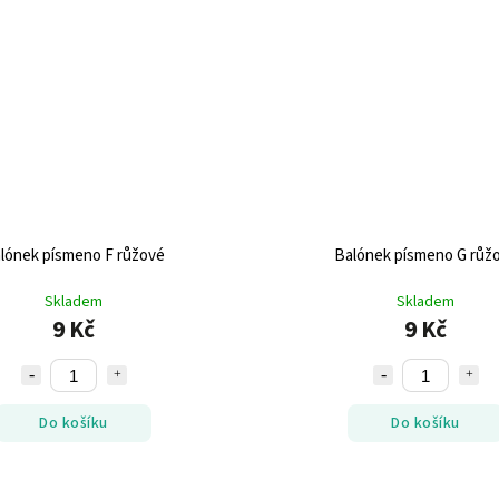
lónek písmeno F růžové
Balónek písmeno G růž
Skladem
Skladem
9 Kč
9 Kč
Do košíku
Do košíku