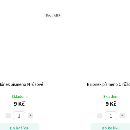
Kód:
ANR
lónek písmeno N růžové
Balónek písmeno O růž
Skladem
Skladem
9 Kč
9 Kč
Do košíku
Do košíku