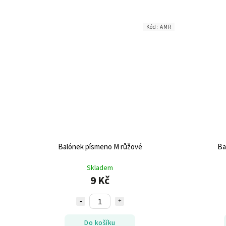
Kód:
AMR
Balónek písmeno M růžové
Ba
Skladem
9 Kč
Do košíku