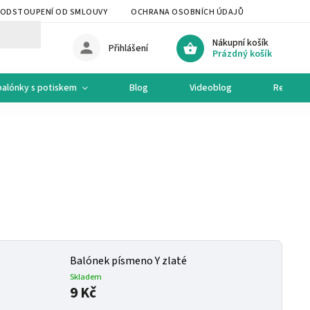
ODSTOUPENÍ OD SMLOUVY
OCHRANA OSOBNÍCH ÚDAJŮ
OCHODNÍ 
Nákupní košík
Přihlášení
Prázdný košík
balónky s potiskem
Blog
Videoblog
Recepty
Balónek písmeno Y zlaté
Skladem
9 Kč