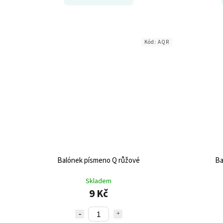
Kód:
AQR
Balónek písmeno Q růžové
Ba
Skladem
9 Kč