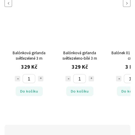
Previous
Next
Balónková girlanda
Balónková girlanda
Balónek 014 z
světlezelené 3 m
světlezeleno-bílé 3 m
cm
329 Kč
329 Kč
3 K
Do košíku
Do košíku
Do koš