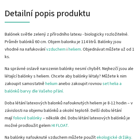
Detailní popis produktu
Balónek světle zelený z přírodního latexu - biologicky rozložitelné.
Průměr balónků 60 cm. Objem balonku je 114 litrů. Balónky jsou
vhodné na nafukování
vzduchem
i
heliem
. Objednávat můžete už od 1
ks.
Na správné oslavě narozenin balónky nesmí chybět. Nejhezčí jsou ale
létající balónky s heliem. Chcete aby balónky létaly? Můžete k nim
zakoupit samostatně
helium
anebo zakoupit rovnou
set helia a
balónků barvy dle Vašeho přání.
Doba létání latexových balonků nafouknutých heliem je 8-12 hodin – v
závislosti na objemu balónků a okolní teplotě. Delší dobu létání
mají
foliové balónky
– několik dní. Dobu létání latexových balónků je
možné prodloužit gelem
HI FLOAT.
Na balónky nafouknuté vzduchem můžete použít
ekologické držáky.