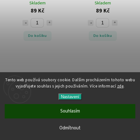
Skladem
Skladem
89 Kč
89 Kč
Do košíku
Do košíku
Tento web používá soubory cookie. Dalším procházením tohoto webu
vyjadřujete souhlas s jejich používáním. Více informací
zde
.
Nastavení
Balónek fóliový číslo 5 zlatý 66
Balónek fóliový číslo 6 růžovo-
Souhlasím
cm
zlatý 66 cm
Skladem
Skladem
Všechny produkty jsou skladem. Vyřízené objednávky
Odmítnout
89 Kč
89 Kč
odesíláme do 24 hodin.