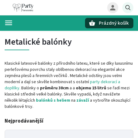
Prázdný košík
Hledat
Metalické balónky
Klasické latexové balónky z přírodního latexu, které se díky luxusnímu
perleťovému povrchu staly oblíbenou dekorací na elegantní akce
zejména plesů a firemních večírků . Metalické odstíny jsou velmi
moderní a dají se skvěle kombinovat s ostatní
party dekorací a
doplňky.
Balónky o
průměru 30cm
a a
objemu 15 litrů
se řadí mezi
klasické středně velké balónky. Skvěle vypadá, když navážete
několik létajících
balónků s heliem
na
závaží
a vytvoříte okouzlující
balónkové trsy.
Nejprodávanější