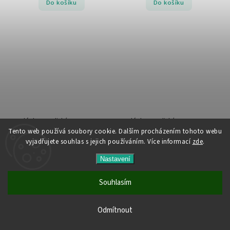
Do košíku
Do košíku
Balónky metalické - 090 BLACK -
Balónky metalické - 090 BLACK -
30 ks
50 ks
Tento web používá soubory cookie. Dalším procházením tohoto webu
vyjadřujete souhlas s jejich používáním. Více informací
zde
.
Skladem
Skladem
99 Kč
159 Kč
Nastavení
Souhlasím
Do košíku
Do košíku
Všechny produkty jsou skladem. Vyřízené objednávky
Odmítnout
odesíláme do 24 hodin.