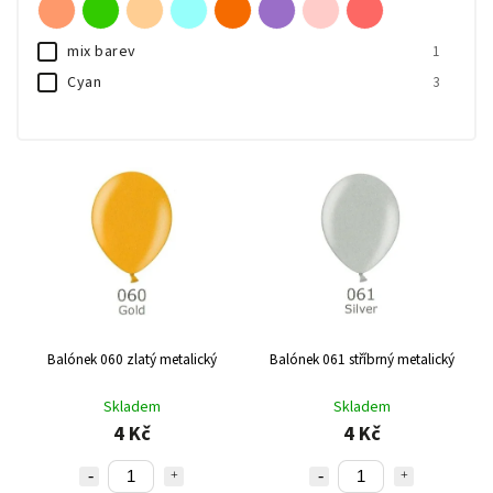
Abecedně
mix barev
1
Cyan
3
Balónek 060 zlatý metalický
Balónek 061 stříbrný metalický
Skladem
Skladem
4 Kč
4 Kč