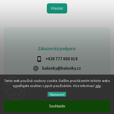
Hledat
Zákaznická podpora:
+420 777 000 019
balonky@balonky.cz
Tento web používá soubory cookie. Dalším procházením tohoto webu
vyjadřujete souhlas s jejich používáním. Více informací
zde
.
Copyright 2026
Party-narozeniny
. Všechna práva vyhrazena.
Nastavení
Upravit nastavení cookies
Vytvořil
Shoptet
| Design
Shoptak.cz
Souhlasím