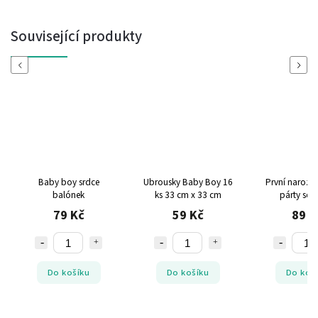
Související produkty
Previous
Next
Baby boy srdce
Ubrousky Baby Boy 16
První narozen
balónek
ks 33 cm x 33 cm
párty set 
79 Kč
59 Kč
89 K
Do košíku
Do košíku
Do koš