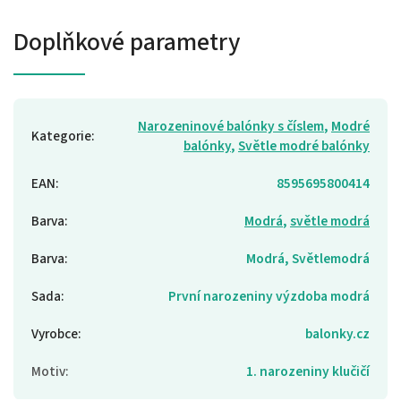
Doplňkové parametry
Narozeninové balónky s číslem
,
Modré
Kategorie
:
balónky
,
Světle modré balónky
EAN
:
8595695800414
Barva
:
Modrá
,
světle modrá
Barva
:
Modrá, Světlemodrá
Sada
:
První narozeniny výzdoba modrá
Vyrobce
:
balonky.cz
Motiv
:
1. narozeniny klučičí