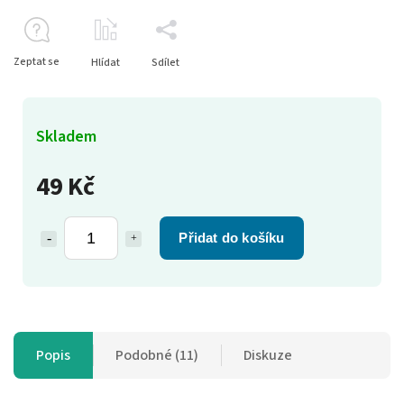
Zeptat se
Hlídat
Sdílet
Skladem
49 Kč
Přidat do košíku
Popis
Podobné (11)
Diskuze