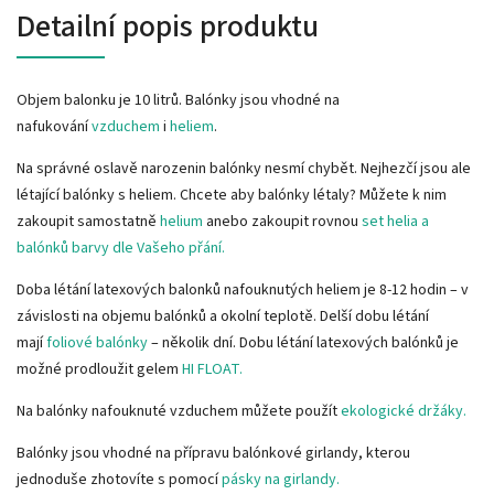
Detailní popis produktu
Objem balonku je 10 litrů. Balónky jsou vhodné na
nafukování
vzduchem
i
heliem
.
Na správné oslavě narozenin balónky nesmí chybět. Nejhezčí jsou ale
létající balónky s heliem. Chcete aby balónky létaly? Můžete k nim
zakoupit samostatně
helium
anebo zakoupit rovnou
set helia a
balónků barvy dle Vašeho přání.
Doba létání latexových balonků nafouknutých heliem je 8-12 hodin – v
závislosti na objemu balónků a okolní teplotě. Delší dobu létání
mají
foliové balónky
– několik dní. Dobu létání latexových balónků je
možné prodloužit gelem
HI FLOAT.
Na balónky nafouknuté vzduchem můžete použít
ekologické držáky.
Balónky jsou vhodné na přípravu balónkové girlandy, kterou
jednoduše zhotovíte s pomocí
pásky na girlandy.