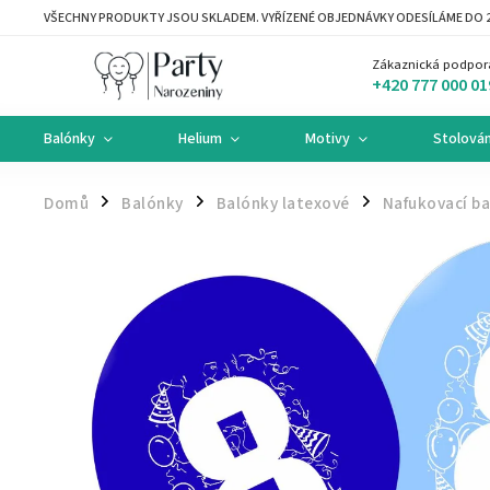
VŠECHNY PRODUKTY JSOU SKLADEM. VYŘÍZENÉ OBJEDNÁVKY ODESÍLÁME DO 2
Zákaznická podpor
+420 777 000 01
Balónky
Helium
Motivy
Stolován
Domů
Balónky
Balónky latexové
Nafukovací ba
/
/
/