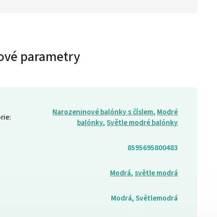
ové parametry
Narozeninové balónky s číslem
,
Modré
rie
:
balónky
,
Světle modré balónky
8595695800483
Modrá
,
světle modrá
Modrá, Světlemodrá