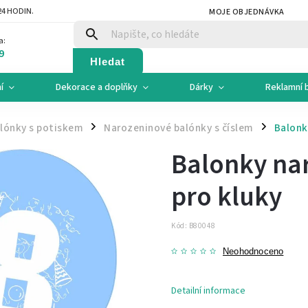
4 HODIN.
MOJE OBJEDNÁVKA
a:
9
Hledat
í
Dekorace a doplňky
Dárky
Reklamní 
lónky s potiskem
Narozeninové balónky s číslem
Balonk
/
/
Balonky nar
pro kluky
Kód:
B80048
Neohodnoceno
Detailní informace