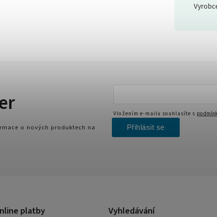
Vyrobc
er
Vložením e-mailu souhlasíte s
podmínk
Přihlásit se
formace o nových produktech na
nline platby
Vyhledávání