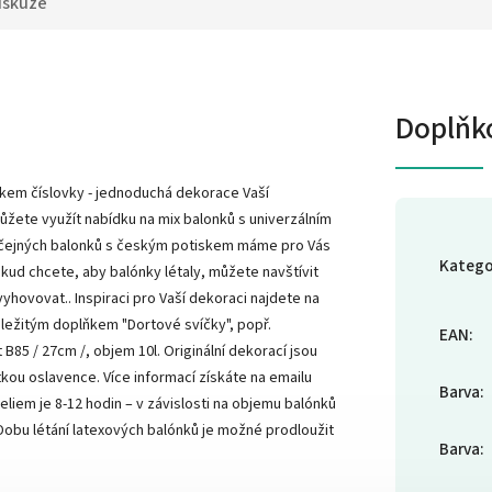
iskuze
Doplňk
skem číslovky - jednoduchá dekorace Vaší
žete využít nabídku na mix balonků s univerzálním
yčejných balonků s českým potiskem máme pro Vás
Katego
kud chcete, aby balónky létaly, můžete navštívit
yhovovat.. Inspiraci pro Vaší dekoraci najdete na
ležitým doplňkem "Dortové svíčky", popř.
EAN
:
 B85 / 27cm /, objem 10l. Originální dekorací jsou
kou oslavence. Více informací získáte na emailu
Barva
:
liem je 8-12 hodin – v závislosti na objemu balónků
í. Dobu létání latexových balónků je možné prodloužit
Barva
: