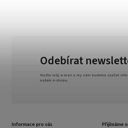
Odebírat newslett
Vložte svůj e-mail a my vám budeme zasílat in
našem e-shopu.
Informace pro vás
Přijímáme o