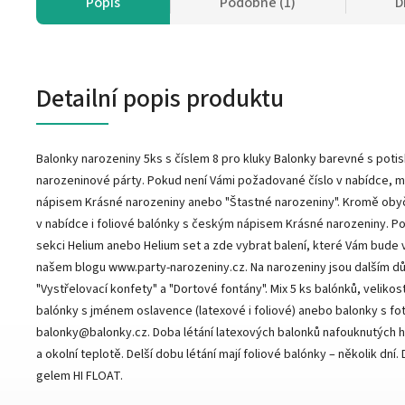
Popis
Podobné (1)
D
Detailní popis produktu
Balonky narozeniny 5ks s číslem 8 pro kluky Balonky barevné s poti
narozeninové párty. Pokud není Vámi požadované číslo v nabídce, mů
nápisem Krásné narozeniny anebo "Štastné narozeniny". Kromě ob
v nabídce i foliové balónky s českým nápisem Krásné narozeniny. Po
sekci Helium anebo Helium set a zde vybrat balení, které Vám bude v
našem blogu www.party-narozeniny.cz. Na narozeniny jsou dalším dů
"Vystřelovací konfety" a "Dortové fontány". Mix 5 ks balónků, velikost
balónky s jménem oslavence (latexové i foliové) anebo balonky s fot
balonky@balonky.cz. Doba létání latexových balonků nafouknutých he
a okolní teplotě. Delší dobu létání mají foliové balónky – několik dn
gelem HI FLOAT.