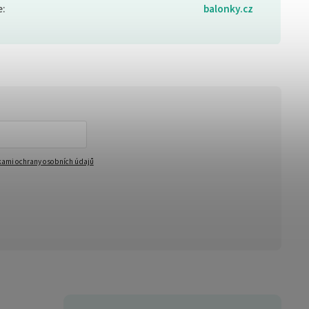
e
:
balonky.cz
ami ochrany osobních údajů