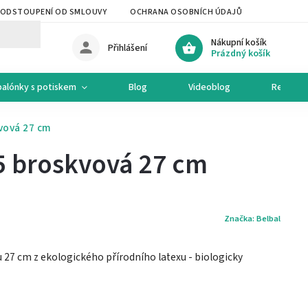
ODSTOUPENÍ OD SMLOUVY
OCHRANA OSOBNÍCH ÚDAJŮ
OCHODNÍ 
Nákupní košík
Přihlášení
Prázdný košík
balónky s potiskem
Blog
Videoblog
Recepty
vová 27 cm
5 broskvová 27 cm
Značka:
Belbal
27 cm z ekologického přírodního latexu - biologicky