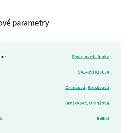
ové parametry
rie
:
Pastelové balónky
5414391013634
Oranžová
,
Broskvová
Broskvová, Oranžová
e
:
Belbal