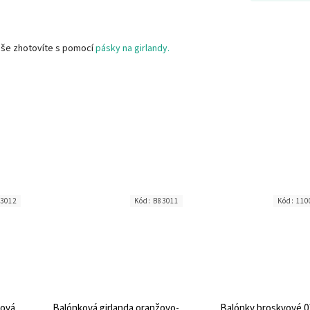
uše zhotovíte s pomocí
pásky na girlandy.
3012
Kód:
B83011
Kód:
110
žová
Balónková girlanda oranžovo-
Balónky broskvové 01