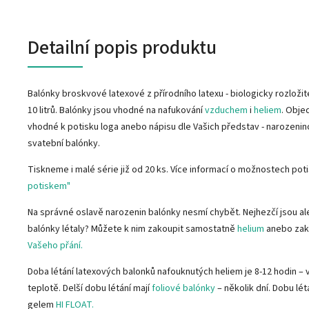
Detailní popis produktu
Balónky broskvové latexové z přírodního latexu - biologicky rozloži
10 litrů. Balónky jsou vhodné na nafukování
vzduchem
i
heliem
. Obje
vhodné k potisku loga anebo nápisu dle Vašich představ - narozeni
svatební balónky.
Tiskneme i malé série již od 20 ks. Více informací o možnostech pot
potiskem"
Na správné oslavě narozenin balónky nesmí chybět. Nejhezčí jsou ale
balónky létaly? Můžete k nim zakoupit samostatně
helium
anebo zak
Vašeho přání.
Doba létání latexových balonků nafouknutých heliem je 8-12 hodin – v
teplotě. Delší dobu létání mají
foliové balónky
– několik dní. Dobu lé
gelem
HI FLOAT.