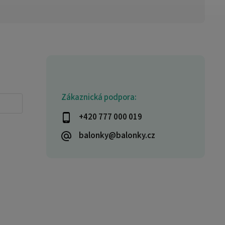
Zákaznická podpora:
+420 777 000 019
balonky@balonky.cz