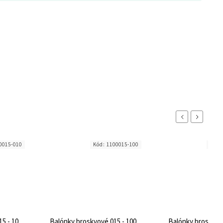
Previous
Next
0015-010
Kód:
1100015-100
Kód:
5 - 10
Balónky broskvové 015 - 100
Balónky broskvové