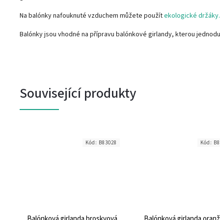
Na balónky nafouknuté vzduchem můžete použít
ekologické držáky.
Balónky jsou vhodné na přípravu balónkové girlandy, kterou jednod
Související produkty
7
Kód:
B83028
Kód:
B8
Balónková girlanda broskvová
Balónková girlanda oran