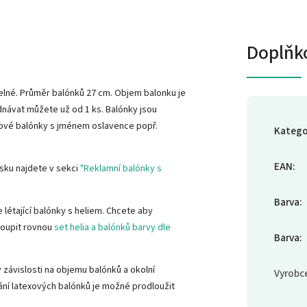
Doplňk
telné. Průměr balónků 27 cm. Objem balonku je
dnávat můžete už od 1 ks. Balónky jsou
nové balónky s jménem oslavence popř.
Katego
EAN
:
isku najdete v sekci
"Reklamní balónky s
Barva
:
 létající balónky s heliem. Chcete aby
oupit rovnou
set helia a balónků barvy dle
Barva
:
 závislosti na objemu balónků a okolní
Vyrobc
tání latexových balónků je možné prodloužit