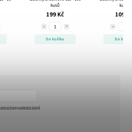
kusů
kusů
199 Kč
109 K
Do košíku
Do košík
ami ochrany osobních údajů