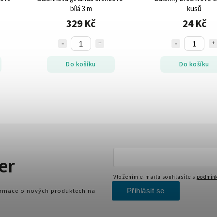
bílá 3 m
kusů
329 Kč
24 Kč
Do košíku
Do košíku
er
Vložením e-mailu souhlasíte s
podmínk
Přihlásit se
formace o nových produktech na