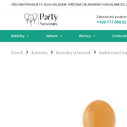
VŠECHNY PRODUKTY JSOU SKLADEM. VYŘÍZENÉ OBJEDNÁVKY ODESÍLÁME DO 2
Zákaznická podpor
+420 777 000 01
Balónky
Helium
Motivy
Stolován
Domů
Balónky
Balónky latexové
Nafukovací ba
/
/
/