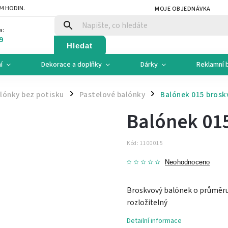
4 HODIN.
MOJE OBJEDNÁVKA
a:
9
Hledat
í
Dekorace a doplňky
Dárky
Reklamní 
lónky bez potisku
Pastelové balónky
Balónek 015 brosk
/
/
Balónek 01
Kód:
1100015
Neohodnoceno
Broskvový balónek o průměru 
rozložitelný
Detailní informace