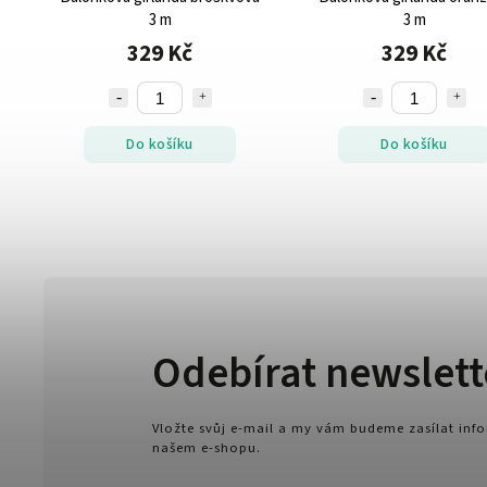
3 m
3 m
329 Kč
329 Kč
Do košíku
Do košíku
Odebírat newslett
Vložte svůj e-mail a my vám budeme zasílat in
našem e-shopu.