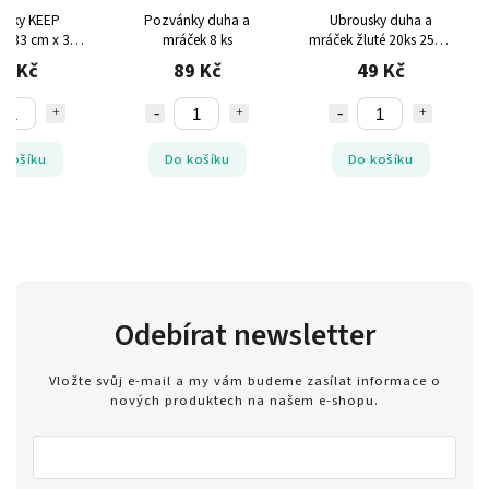
usky KEEP
Pozvánky duha a
Ubrousky duha a
 33 cm x 33
mráček 8 ks
mráček žluté 20ks 25cm
rstvé 50 ks
x 25cm
9 Kč
89 Kč
49 Kč
 košíku
Do košíku
Do košíku
Odebírat newsletter
Vložte svůj e-mail a my vám budeme zasílat informace o
nových produktech na našem e-shopu.