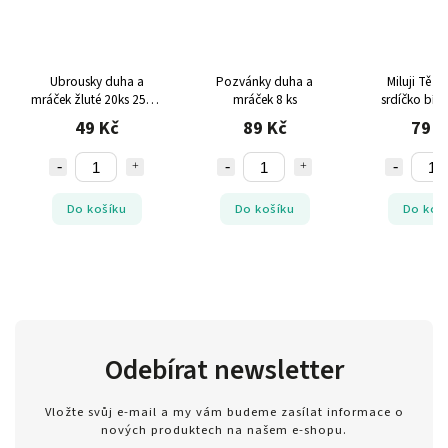
Ubrousky duha a
Pozvánky duha a
Miluji Tě b
mráček žluté 20ks 25cm
mráček 8 ks
srdíčko bílý 
x 25cm
49 Kč
89 Kč
79 K
Do košíku
Do košíku
Do koš
Odebírat newsletter
Vložte svůj e-mail a my vám budeme zasílat informace o
nových produktech na našem e-shopu.