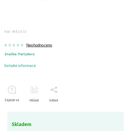
Kód:
PA423153
Neohodnoceno
Značka:
Partydeco
Detailní informace
Zeptat se
Hlídat
Sdílet
Skladem