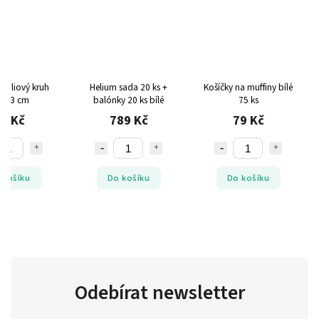
 fóliový kruh
Helium sada 20 ks +
Košíčky na muffiny bílé
lý 43 cm
balónky 20 ks bílé
75 ks
9 Kč
789 Kč
79 Kč
 košíku
Do košíku
Do košíku
Odebírat newsletter