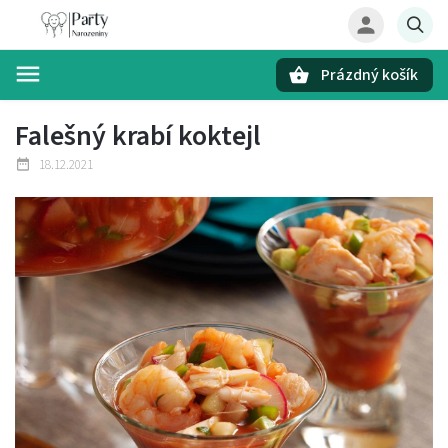
Prázdný košík
Hledat
Falešný krabí koktejl
18.12.2021