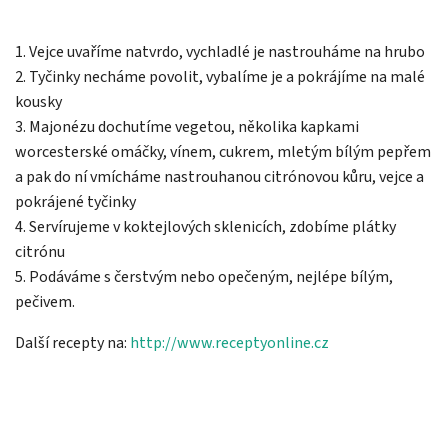
1. Vejce uvaříme natvrdo, vychladlé je nastrouháme na hrubo
2. Tyčinky necháme povolit, vybalíme je a pokrájíme na malé
kousky
3. Majonézu dochutíme vegetou, několika kapkami
worcesterské omáčky, vínem, cukrem, mletým bílým pepřem
a pak do ní vmícháme nastrouhanou citrónovou kůru, vejce a
pokrájené tyčinky
4. Servírujeme v koktejlových sklenicích, zdobíme plátky
citrónu
5. Podáváme s čerstvým nebo opečeným, nejlépe bílým,
pečivem.
Další recepty na:
http://www.receptyonline.cz