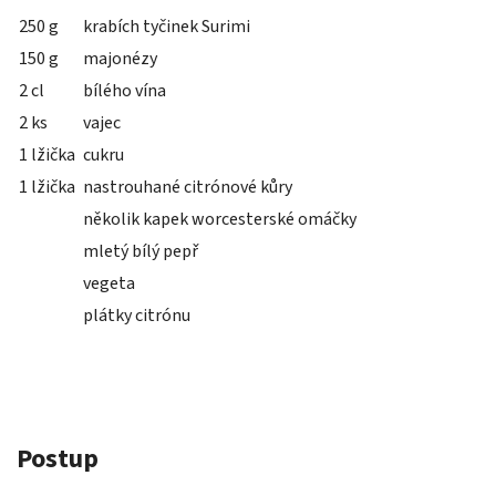
250 g
krabích tyčinek Surimi
150 g
majonézy
2 cl
bílého vína
2 ks
vajec
1 lžička
cukru
1 lžička
nastrouhané citrónové kůry
několik kapek worcesterské omáčky
mletý bílý pepř
vegeta
plátky citrónu
Postup