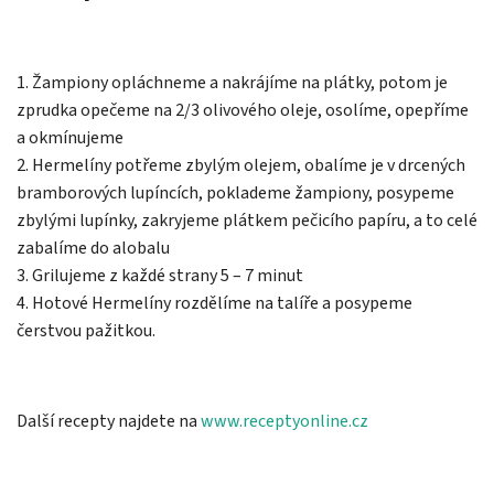
1. Žampiony opláchneme a nakrájíme na plátky, potom je
zprudka opečeme na 2/3 olivového oleje, osolíme, opepříme
a okmínujeme
2. Hermelíny potřeme zbylým olejem, obalíme je v drcených
bramborových lupíncích, poklademe žampiony, posypeme
zbylými lupínky, zakryjeme plátkem pečicího papíru, a to celé
zabalíme do alobalu
3. Grilujeme z každé strany 5 – 7 minut
4. Hotové Hermelíny rozdělíme na talíře a posypeme
čerstvou pažitkou.
Další recepty najdete na
www.receptyonline.cz