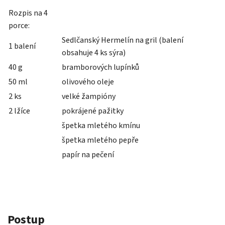
Rozpis na 4
porce:
Sedlčanský Hermelín na gril (balení
1 balení
obsahuje 4 ks sýra)
40 g
bramborových lupínků
50 ml
olivového oleje
2 ks
velké žampióny
2 lžíce
pokrájené pažitky
špetka mletého kmínu
špetka mletého pepře
papír na pečení
Postup