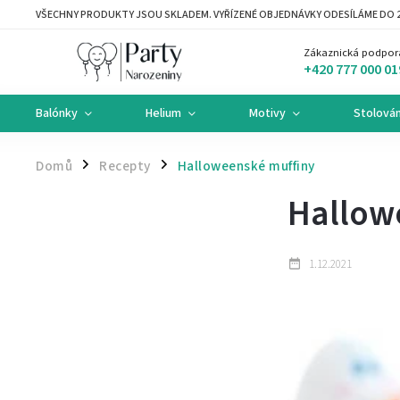
VŠECHNY PRODUKTY JSOU SKLADEM. VYŘÍZENÉ OBJEDNÁVKY ODESÍLÁME DO 2
Zákaznická podpor
+420 777 000 01
Balónky
Helium
Motivy
Stolován
Domů
Recepty
Halloweenské muffiny
/
/
Hallow
1.12.2021