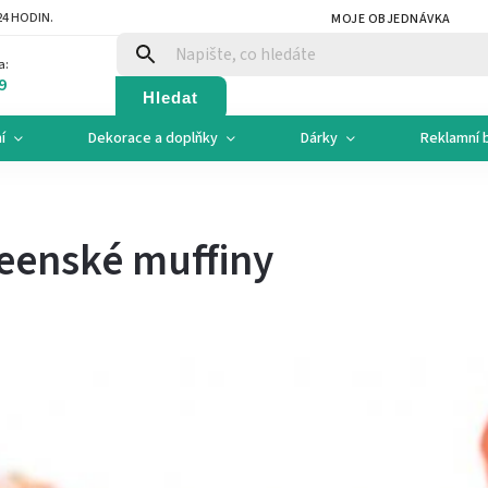
4 HODIN.
MOJE OBJEDNÁVKA
a:
9
Hledat
í
Dekorace a doplňky
Dárky
Reklamní 
eenské muffiny