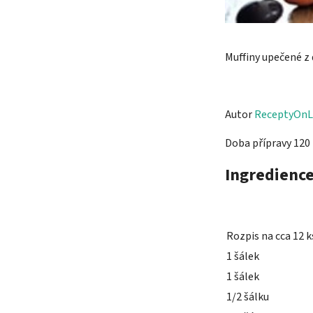
Muffiny upečené z
Autor
ReceptyOnL
Doba přípravy 120
Ingredienc
Rozpis na cca 12 k
1 šálek
1 šálek
1/2 šálku