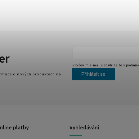
er
Vložením e-mailu souhlasíte s
podmínk
Přihlásit se
formace o nových produktech na
nline platby
Vyhledávání