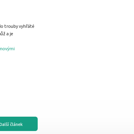
do trouby vyhřáté
ůž a je
ánovými
Další článek