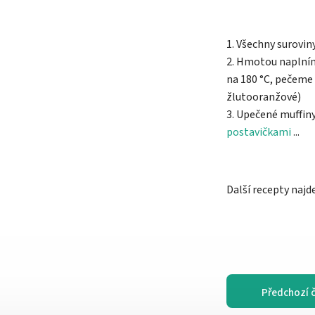
1. Všechny surovi
2. Hmotou naplním
na 180 °C, pečeme 
žlutooranžové)
3. Upečené muffiny
postavičkami
...
Další recepty najd
Předchozí 