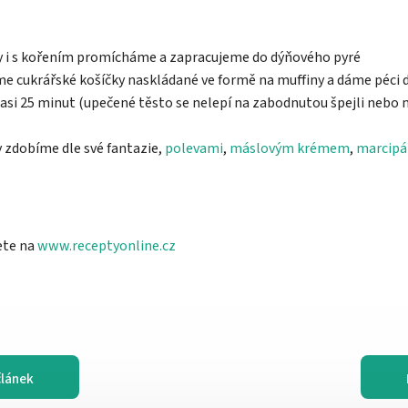
ny i s kořením promícháme a zapracujeme do dýňového pyré
e cukrářské košíčky naskládané ve formě na muffiny a dáme péci 
asi 25 minut (upečené těsto se nelepí na zabodnutou špejli nebo n
 zdobíme dle své fantazie,
polevami
,
máslovým krémem
,
marcip
ete na
www.receptyonline.cz
článek