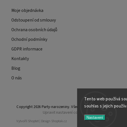
Moje objednávka
Odstoupení od smlouvy
Ochrana osobních údajů
Ochodní podmínky
GDPR informace
Kontakty
Blog
O nás
Tento web používá sou
souhlas s jejich použí
Copyright 2026
Party-narozeniny
. Všechna práva vyhrazena.
Upravit nastavení cookies
Nastavení
Vytvořil
Shoptet
| Design
Shoptak.cz