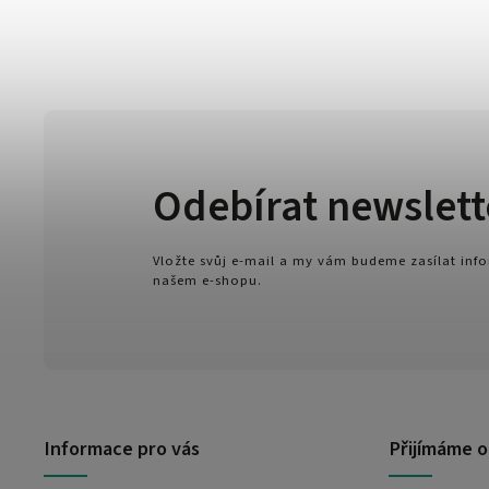
Odebírat newslett
Vložte svůj e-mail a my vám budeme zasílat in
našem e-shopu.
Informace pro vás
Přijímáme o