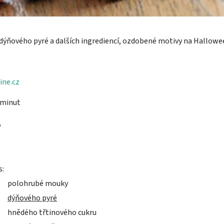
 dýňového pyré a dalších ingrediencí, ozdobené motivy na Hallowe
ine.cz
 minut
e
s:
polohrubé mouky
dýňového pyré
hnědého třtinového cukru