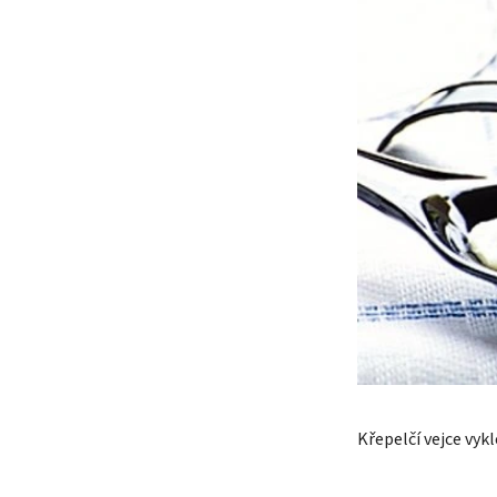
Křepelčí vejce vy