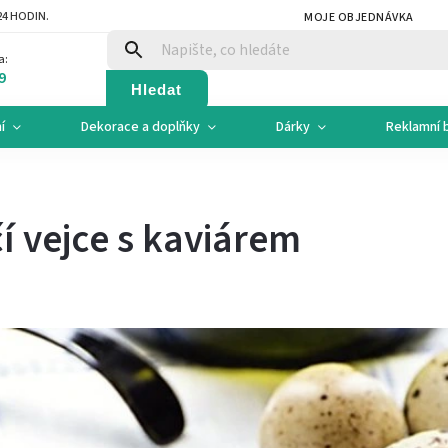
4 HODIN.
MOJE OBJEDNÁVKA
a:
9
Hledat
í
Dekorace a doplňky
Dárky
Reklamní 
í vejce s kaviárem