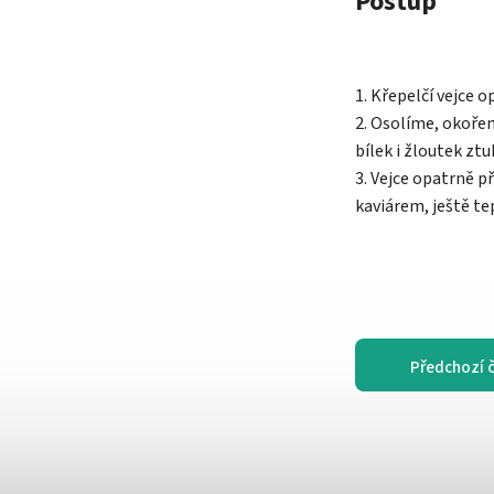
Postup
1. Křepelčí vejce
2. Osolíme, okoře
bílek i žloutek zt
3. Vejce opatrně 
kaviárem, ještě t
Předchozí 