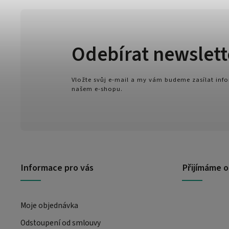
Odebírat newslett
Vložte svůj e-mail a my vám budeme zasílat in
našem e-shopu.
Informace pro vás
Přijímáme o
Moje objednávka
Odstoupení od smlouvy