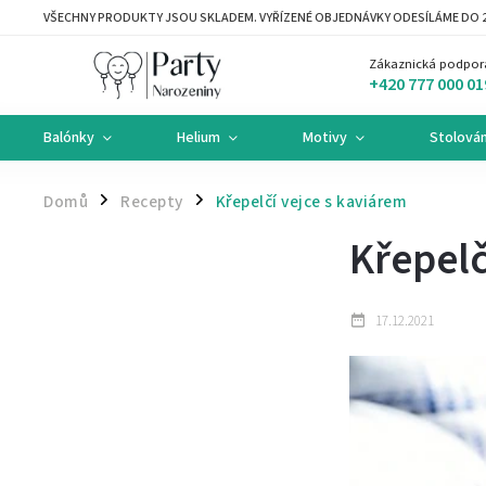
VŠECHNY PRODUKTY JSOU SKLADEM. VYŘÍZENÉ OBJEDNÁVKY ODESÍLÁME DO 2
Zákaznická podpor
+420 777 000 01
Balónky
Helium
Motivy
Stolován
Domů
Recepty
Křepelčí vejce s kaviárem
/
/
Křepelč
17.12.2021