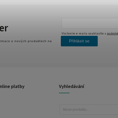
er
Vložením e-mailu souhlasíte s
podmínk
Přihlásit se
formace o nových produktech na
nline platby
Vyhledávání