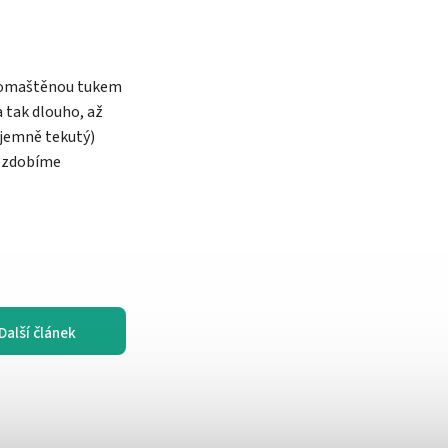
ě omaštěnou tukem
 tak dlouho, až
 jemně tekutý)
 ozdobíme
Další článek