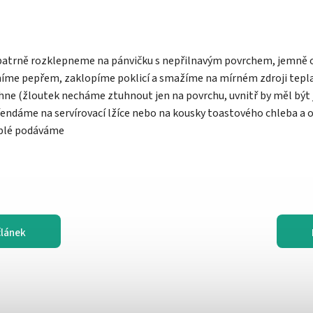
 opatrně rozklepneme na pánvičku s nepřilnavým povrchem, jemn
níme pepřem, zaklopíme poklicí a smažíme na mírném zdroji tepla
uhne (žloutek necháme ztuhnout jen na povrchu, uvnitř by měl být
přendáme na servírovací lžíce nebo na kousky toastového chleba a
eplé podáváme
článek