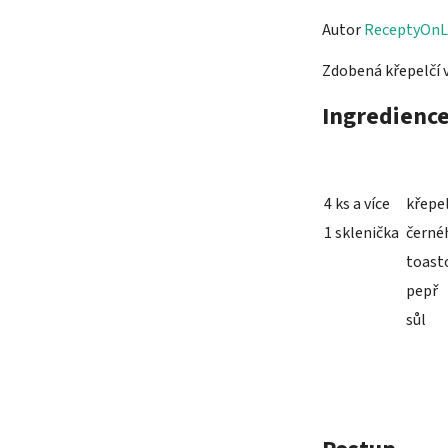
Autor
ReceptyOnL
Zdobená křepelčí v
Ingredienc
4 ks a více
křepel
1 sklenička
černé
toasto
pepř
sůl