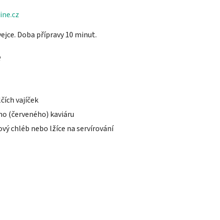
ine.cz
ejce. Doba přípravy 10 minut.
e
čích vajíček
ho (červeného) kaviáru
vý chléb nebo lžíce na servírování