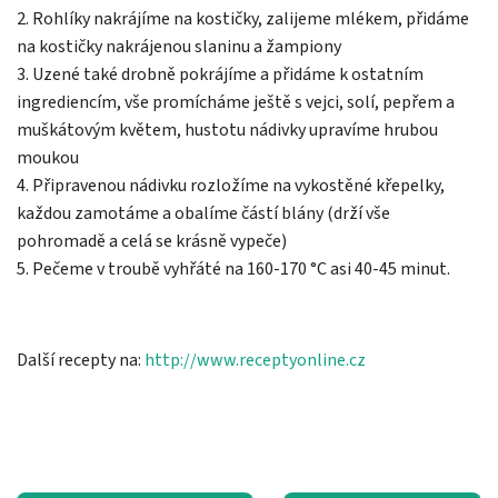
2. Rohlíky nakrájíme na kostičky, zalijeme mlékem, přidáme
na kostičky nakrájenou slaninu a žampiony
3. Uzené také drobně pokrájíme a přidáme k ostatním
ingrediencím, vše promícháme ještě s vejci, solí, pepřem a
muškátovým květem, hustotu nádivky upravíme hrubou
moukou
4. Připravenou nádivku rozložíme na vykostěné křepelky,
každou zamotáme a obalíme částí blány (drží vše
pohromadě a celá se krásně vypeče)
5. Pečeme v troubě vyhřáté na 160-170 °C asi 40-45 minut.
Další recepty na:
http://www.receptyonline.cz