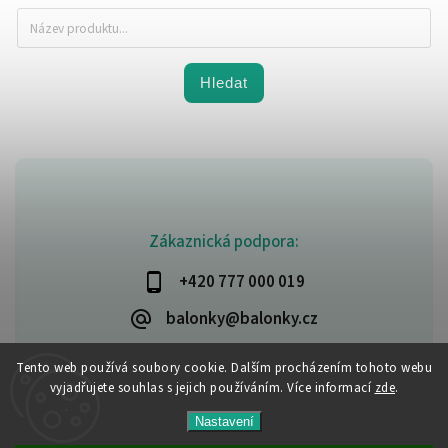
Hledat
Zákaznická podpora:
+420 777 000 019
balonky@balonky.cz
Tento web používá soubory cookie. Dalším procházením tohoto webu
vyjadřujete souhlas s jejich používáním. Více informací
zde
.
Copyright 2026
Party-narozeniny
. Všechna práva vyhrazena.
Nastavení
Upravit nastavení cookies