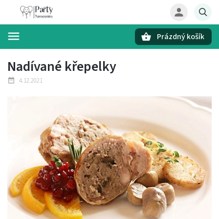
Prázdný košík
Hledat
Nadívané křepelky
4.12.2021