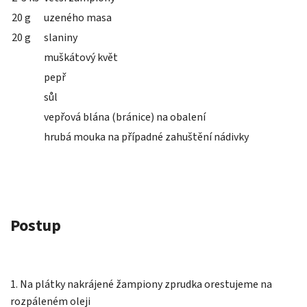
20 g
uzeného masa
20 g
slaniny
muškátový květ
pepř
sůl
vepřová blána (bránice) na obalení
hrubá mouka na případné zahuštění nádivky
Postup
1. Na plátky nakrájené žampiony zprudka orestujeme na
rozpáleném oleji