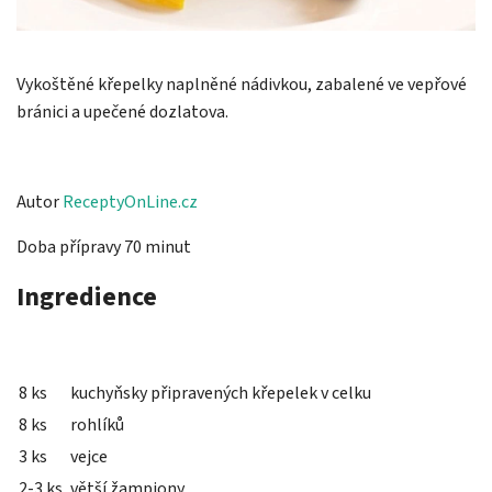
Vykoštěné křepelky naplněné nádivkou, zabalené ve vepřové
bránici a upečené dozlatova.
Autor
ReceptyOnLine.cz
Doba přípravy 70 minut
Ingredience
8 ks
kuchyňsky připravených křepelek v celku
8 ks
rohlíků
3 ks
vejce
2-3 ks
větší žampiony