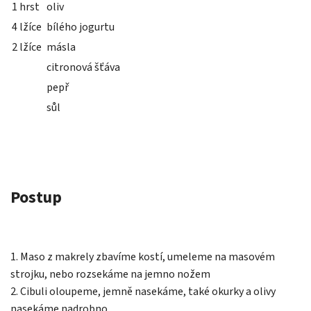
1 hrst
oliv
4 lžíce
bílého jogurtu
2 lžíce
másla
citronová šťáva
pepř
sůl
Postup
1. Maso z makrely zbavíme kostí, umeleme na masovém
strojku, nebo rozsekáme na jemno nožem
2. Cibuli oloupeme, jemně nasekáme, také okurky a olivy
nasekáme nadrobno