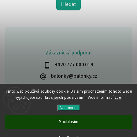
Hledat
Zákaznická podpora:
+420 777 000 019
balonky@balonky.cz
Tento web používá soubory cookie. Dalším procházením tohoto webu
vyjadřujete souhlas s jejich používáním. Více informací
zde
.
Copyright 2026
Party-narozeniny
. Všechna práva vyhrazena.
Nastavení
Upravit nastavení cookies
Vytvořil
Shoptet
| Design
Shoptak.cz
Souhlasím
Všechny produkty jsou skladem. Vyřízené objednávky