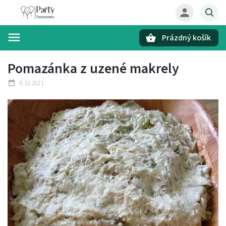
Prázdný košík
Hledat
Pomazánka z uzené makrely
6.12.2021