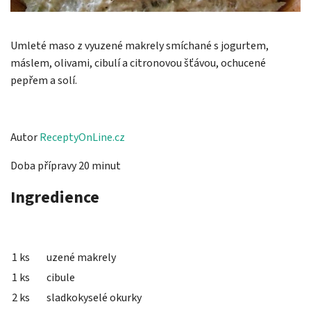
Umleté maso z vyuzené makrely smíchané s jogurtem,
máslem, olivami, cibulí a citronovou šťávou, ochucené
pepřem a solí.
Autor
ReceptyOnLine.cz
Doba přípravy 20 minut
Ingredience
1 ks
uzené makrely
1 ks
cibule
2 ks
sladkokyselé okurky