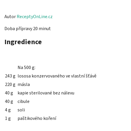
Autor
ReceptyOnLine.cz
Doba přípravy 20 minut
Ingredience
Na 500 g:
243 g
lososa konzervovaného ve vlastní šťávě
220 g
másla
40 g
kapie sterilované bez nálevu
40 g
cibule
4 g
soli
1 g
paštikového koření