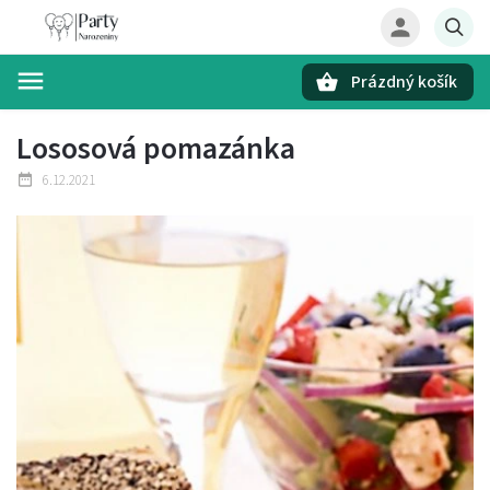
Prázdný košík
Hledat
Lososová pomazánka
6.12.2021