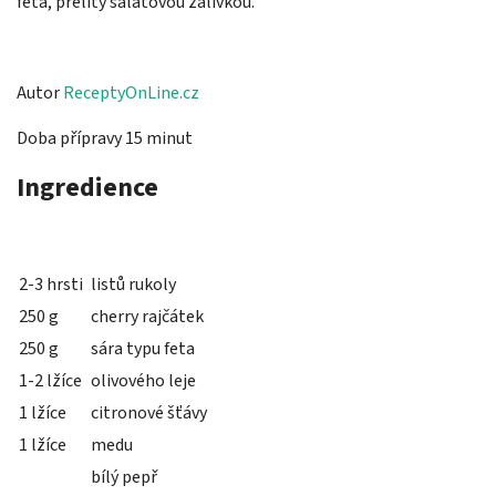
feta, přelitý salátovou zálivkou.
Autor
ReceptyOnLine.cz
Doba přípravy 15 minut
Ingredience
2-3 hrsti
listů rukoly
250 g
cherry rajčátek
250 g
sára typu feta
1-2 lžíce
olivového leje
1 lžíce
citronové šťávy
1 lžíce
medu
bílý pepř