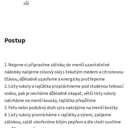
sůl
Postup
1. Nejprve si připravíme zálivku; do menší uzavíratelné
nádobky nalijeme olivový olej s tekutým medem a citronovou
šťávou, důkladně uzavřeme a energicky protřepeme
2. Listy rukoly a rajčátka propláchneme pod studenou tekoucí
vodou, pak je necháme důkladně okapat, větší listy rukoly
natrháme na menší kousky, rajčátka přepůlíme
3. Fetu nebo podobný druh sýra nakrájíme na menší kostky
4. Listy rukoly promícháme s rajčátky a sýrem, zalijeme
zálivkou, salát okořeníme bílým pepřem a dle chuti osolíme