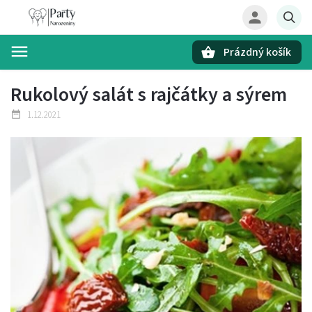
Prázdný košík
Hledat
Rukolový salát s rajčátky a sýrem
1.12.2021