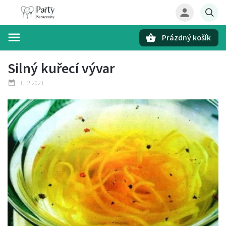
Prázdný košík
Hledat
Silný kuřecí vývar
1.12.2021