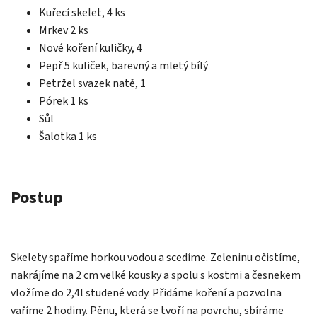
Kuřecí
skelet, 4 ks
Mrkev
2 ks
Nové koření
kuličky, 4
Pepř
5 kuliček, barevný a mletý bílý
Petržel
svazek natě, 1
Pórek
1 ks
Sůl
Šalotka
1 ks
Postup
Skelety spaříme horkou vodou a scedíme. Zeleninu očistíme,
nakrájíme na 2 cm velké kousky a spolu s kostmi a česnekem
vložíme do 2,4l studené vody. Přidáme koření a pozvolna
vaříme 2 hodiny. Pěnu, která se tvoří na povrchu, sbíráme