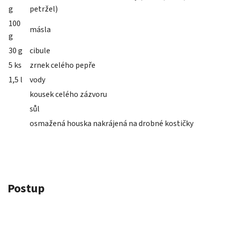
g
petržel)
100
másla
g
30 g
cibule
5 ks
zrnek celého pepře
1,5 l
vody
kousek celého zázvoru
sůl
osmažená houska nakrájená na drobné kostičky
Postup