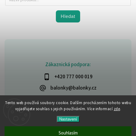
Hledat
Zákaznická podpora:
+420 777 000 019
balonky@balonky.cz
Tento web používá soubory cookie. Dalším procházením tohoto webu
vyjadřujete souhlas s jejich používáním. Více informací
zde
.
Copyright 2026
Party-narozeniny
. Všechna práva vyhrazena.
Nastavení
Upravit nastavení cookies
Vytvořil
Shoptet
| Design
Shoptak.cz
Souhlasím