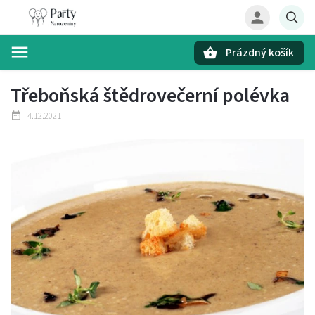
Prázdný košík
Hledat
Třeboňská štědrovečerní polévka
4.12.2021