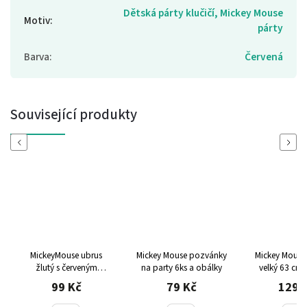
Dětská párty klučičí, Mickey Mouse
Motiv
:
párty
Barva
:
Červená
Související produkty
Previous
Next
MickeyMouse ubrus
Mickey Mouse pozvánky
Mickey Mouse
žlutý s červeným
na party 6ks a obálky
velký 63 cm 
okrajem 120cm x
99 Kč
79 Kč
129 
180cm