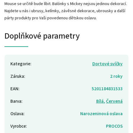
Mouse se určitě bude líbit. Balónky s Mickey nejsou jedinou dekorací.
Najdete u nás i ubrusy, kelímky, závěsné dekorace, ubrousky a další
párty produkty pro Vaši povedenou dětskou oslavu.
Doplňkové parametry
Kategorie
:
Dortové svíčky
Záruka
:
2 roky
EAN
:
5201184831533
Barva
:
Bílá
,
Červená
Oslava
:
Narozeninová oslava
Vyrobce
:
PROCOS