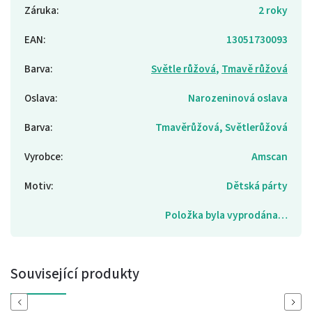
Záruka
:
2 roky
EAN
:
13051730093
Barva
:
Světle růžová
,
Tmavě růžová
Oslava
:
Narozeninová oslava
Barva
:
Tmavěrůžová, Světlerůžová
Vyrobce
:
Amscan
Motiv
:
Dětská párty
Položka byla vyprodána…
Související produkty
Previous
Next