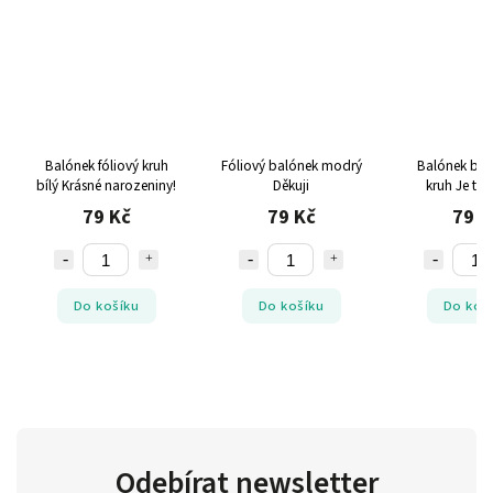
Balónek fóliový kruh
Fóliový balónek modrý
Balónek bílý
bílý Krásné narozeniny!
Děkuji
kruh Je to 
balonk
79 Kč
79 Kč
79 K
Do košíku
Do košíku
Do koš
Odebírat newsletter