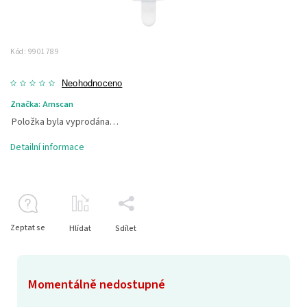
Kód:
9901789
Neohodnoceno
Značka:
Amscan
Položka byla vyprodána…
Detailní informace
Zeptat se
Hlídat
Sdílet
Momentálně nedostupné