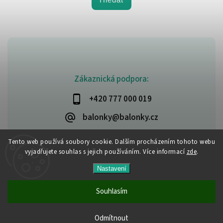
Zákaznická podpora:
+420 777 000 019
balonky@balonky.cz
Tento web používá soubory cookie. Dalším procházením tohoto webu
vyjadřujete souhlas s jejich používáním. Více informací
zde
.
Copyright 2026
Party-narozeniny
. Všechna práva vyhrazena.
Nastavení
Upravit nastavení cookies
Vytvořil
Shoptet
| Design
Shoptak.cz
Souhlasím
Všechny produkty jsou skladem. Vyřízené objednávky
Odmítnout