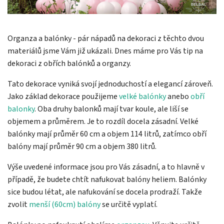
Organza a balónky - pár nápadů na dekoraci z těchto dvou
materiálů jsme Vám již ukázali. Dnes máme pro Vás tip na
dekoraci z obřích balónků a organzy.
Tato dekorace vyniká svojí jednoduchostí a elegancí zároveň.
Jako základ dekorace použijeme
velké balónky
anebo
obří
balonky
. Oba druhy balonků mají tvar koule, ale liší se
objemem a průměrem. Je to rozdíl docela zásadní. Velké
balónky mají průměr 60 cm a objem 114 litrů, zatímco obří
balóny mají průměr 90 cm a objem 380 litrů.
Výše uvedené informace jsou pro Vás zásadní, a to hlavně v
případě, že budete chtít nafukovat balóny heliem. Balónky
sice budou létat, ale nafukování se docela prodraží. Takže
zvolit
menší (60cm) balóny
se určitě vyplatí.