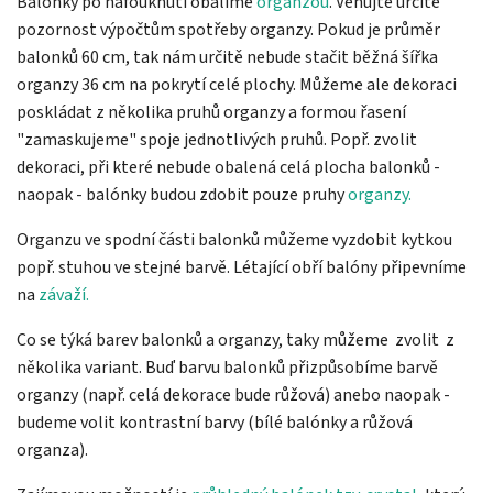
Balónky po nafouknutí obalíme
organzou
. Věnujte určitě
pozornost výpočtům spotřeby organzy. Pokud je průměr
balonků 60 cm, tak nám určitě nebude stačit běžná šířka
organzy 36 cm na pokrytí celé plochy. Můžeme ale dekoraci
poskládat z několika pruhů organzy a formou řasení
"zamaskujeme" spoje jednotlivých pruhů. Popř. zvolit
dekoraci, při které nebude obalená celá plocha balonků -
naopak - balónky budou zdobit pouze pruhy
organzy.
Organzu ve spodní části balonků můžeme vyzdobit kytkou
popř. stuhou ve stejné barvě. Létající obří balóny připevníme
na
závaží.
Co se týká barev balonků a organzy, taky můžeme zvolit z
několika variant. Buď barvu balonků přizpůsobíme barvě
organzy (např. celá dekorace bude růžová) anebo naopak -
budeme volit kontrastní barvy (bílé balónky a růžová
organza).