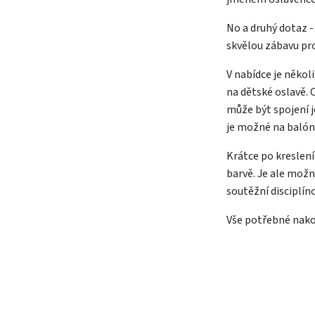
No a druhý dotaz - 
skvělou zábavu pr
V nabídce je někol
na dětské oslavě.
může být spojení j
je možné na balónk
Krátce po kreslení
barvě. Je ale mož
soutěžní disciplín
Vše potřebné nako