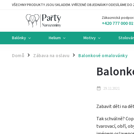
VŠECHNY PRODUKTY JSOU SKLADEM. VYŘÍZENÉ OBJEDNÁVKY ODESÍLÁME DO 2
Zákaznická podpor
+420 777 000 01
Balónky
Helium
Motivy
Stolován
Domů
Zábava na oslavu
Balonkové omalovánky
/
/
Balonk
29.11.2021
Zabavit děti na dě
Tak schválně? Copa
tvarovací, obří, o
jménem oslavence -