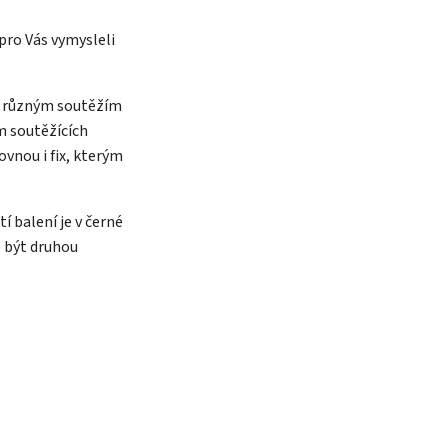
 pro Vás vymysleli
 k různým soutěžím
m soutěžících
ovnou i fix, kterým
í balení je v černé
 být druhou