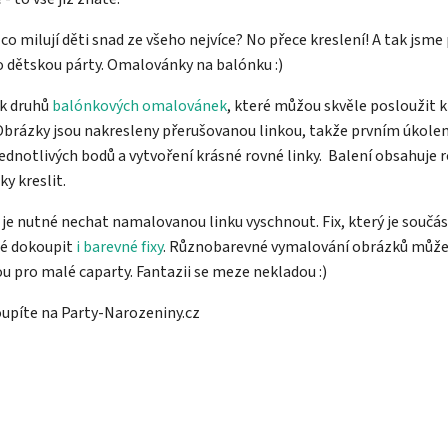
co milují děti snad ze všeho nejvíce? No přece kreslení! A tak jsme
o dětskou párty. Omalovánky na balónku :)
ik druhů
balónkových omalovánek
, které můžou skvěle posloužit
 Obrázky jsou nakresleny přerušovanou linkou, takže prvním úkole
ednotlivých bodů a vytvoření krásné rovné linky. Balení obsahuje r
y kreslit.
 je nutné nechat namalovanou linku vyschnout. Fix, který je součást
né dokoupit
i barevné fixy
. Různobarevné vymalování obrázků může
ou pro malé caparty. Fantazii se meze nekladou :)
upíte na Party-Narozeniny.cz