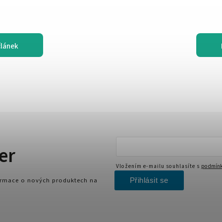
článek
er
Vložením e-mailu souhlasíte s
podmínk
Přihlásit se
formace o nových produktech na