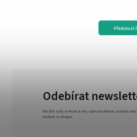
Předchozí 
Odebírat newslett
Vložte svůj e-mail a my vám budeme zasílat in
našem e-shopu.