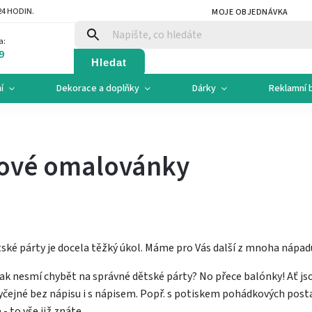
4 HODIN.
MOJE OBJEDNÁVKA
a:
9
Hledat
í
Dekorace a doplňky
Dárky
Reklamní 
ové omalovánky
tské párty je docela těžký úkol. Máme pro Vás další z mnoha nápadů
k nesmí chybět na správné dětské párty? No přece balónky! Ať jso
byčejné bez nápisu i s nápisem. Popř. s potiskem pohádkových post
 to vše již znáte.