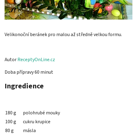
Velikonoční beránek pro malou až středně velkou formu.
Autor
ReceptyOnLine.cz
Doba přípravy 60 minut
Ingredience
180 g
polohrubé mouky
100 g
cukru krupice
80 g
másla