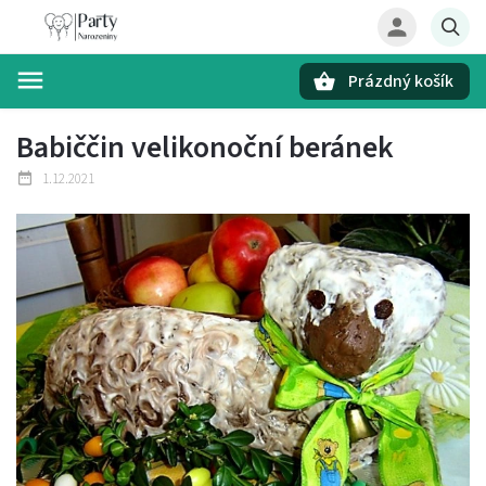
Prázdný košík
Hledat
Babiččin velikonoční beránek
1.12.2021