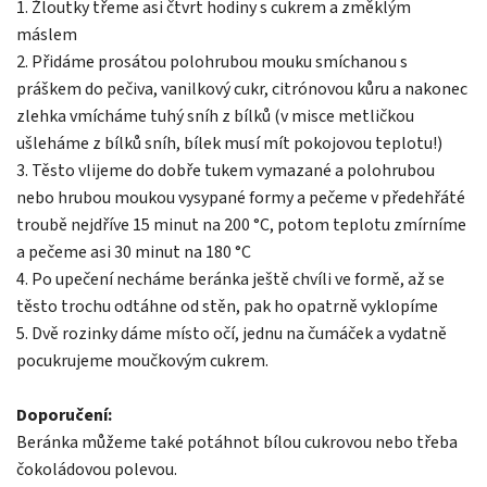
1. Žloutky třeme asi čtvrt hodiny s cukrem a změklým
máslem
2. Přidáme prosátou polohrubou mouku smíchanou s
práškem do pečiva, vanilkový cukr, citrónovou kůru a nakonec
zlehka vmícháme tuhý sníh z bílků (v misce metličkou
ušleháme z bílků sníh, bílek musí mít pokojovou teplotu!)
3. Těsto vlijeme do dobře tukem vymazané a polohrubou
nebo hrubou moukou vysypané formy a pečeme v předehřáté
troubě nejdříve 15 minut na 200 °C, potom teplotu zmírníme
a pečeme asi 30 minut na 180 °C
4. Po upečení necháme beránka ještě chvíli ve formě, až se
těsto trochu odtáhne od stěn, pak ho opatrně vyklopíme
5. Dvě rozinky dáme místo očí, jednu na čumáček a vydatně
pocukrujeme moučkovým cukrem.
Doporučení:
Beránka můžeme také potáhnot bílou cukrovou nebo třeba
čokoládovou polevou.