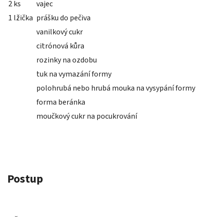
2 ks
vajec
1 lžička
prášku do pečiva
vanilkový cukr
citrónová kůra
rozinky na ozdobu
tuk na vymazání formy
polohrubá nebo hrubá mouka na vysypání formy
forma beránka
moučkový cukr na pocukrování
Postup