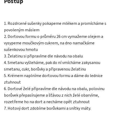
Postup
1. Rozdrcené sušenky pokapeme mlékem a promícháme s
povoleným máslem
2. Dortovou formu o průměru 26 cm vymažeme olejem a
vysypeme moučkovým cukrem, na dno namačkáme
sušenkovou hmotu
3. Želatinu si připravíme dle návodu na obalu
4. Smetanu vyšleháme, pak do ní vmícháme zakysanou
smetanu, cukr, borůvky a připravenou želatinu
5. Krémem naplníme dortovou formu a dáme do lednice
ztuhnout
6. Dortové želé připravíme dle návodu na obalu, polovinu
borůvek přepasírujeme a šťávou z nich želé obarvíme,
rozetřeme ho na dort a necháme opět ztuhnout
7. Hotový dort zdobíme borůvkami a snítky máty.