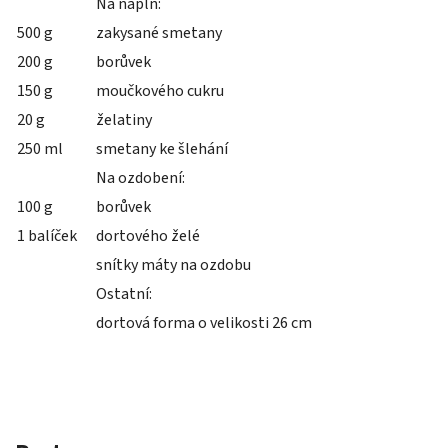
Na náplň:
500 g
zakysané smetany
200 g
borůvek
150 g
moučkového cukru
20 g
želatiny
250 ml
smetany ke šlehání
Na ozdobení:
100 g
borůvek
1 balíček
dortového želé
snítky máty na ozdobu
Ostatní:
dortová forma o velikosti 26 cm