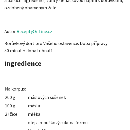
a dalších ingrediencí, zalitý šlehačkovou náplní s borůvkami,
ozdobený obarveným želé.
Autor
ReceptyOnLine.cz
Borůvkový dort pro Vašeho oslavence. Doba přípravy
50 minut + doba tuhnutí
Ingredience
Na korpus:
200 g
máslových sušenek
100 g
másla
2 lžíce
mléka
olej a moučkový cukr na formu