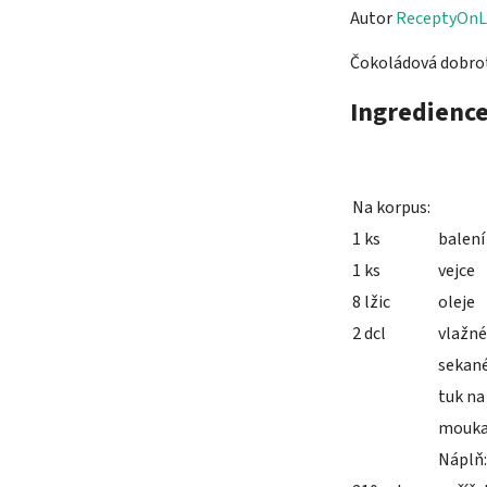
Autor
ReceptyOnL
Čokoládová dobrot
Ingredienc
Na korpus:
1 ks
balení
1 ks
vejce
8 lžic
oleje
2 dcl
vlažné
sekané
tuk na
mouka 
Náplň: