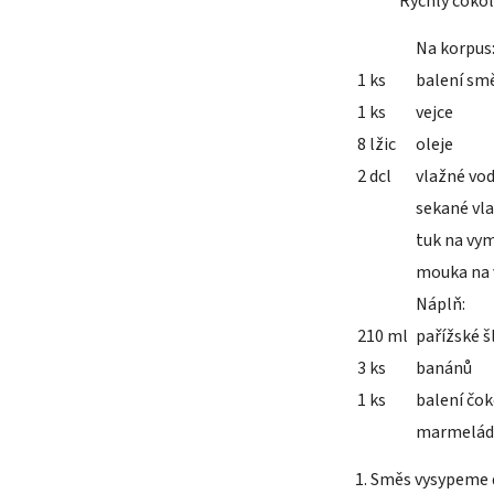
Rychlý čokol
Na korpus
1 ks
balení smě
1 ks
vejce
8 lžic
oleje
2 dcl
vlažné vo
sekané vl
tuk na vy
mouka na 
Náplň:
210 ml
pařížské š
3 ks
banánů
1 ks
balení čo
marmelád
1. Směs vysypeme 