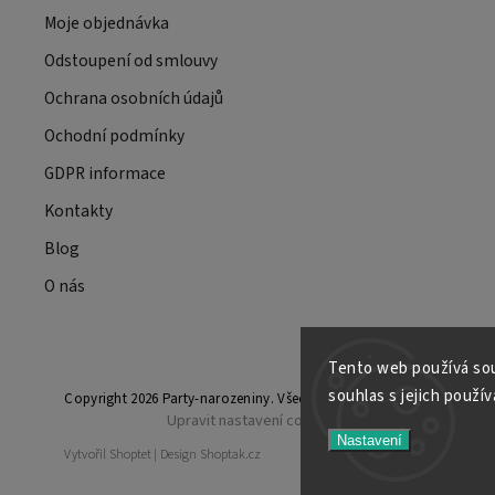
Moje objednávka
Odstoupení od smlouvy
Ochrana osobních údajů
Ochodní podmínky
GDPR informace
Kontakty
Blog
O nás
Tento web používá sou
souhlas s jejich použí
Copyright 2026
Party-narozeniny
. Všechna práva vyhrazena.
Upravit nastavení cookies
Nastavení
Vytvořil
Shoptet
| Design
Shoptak.cz