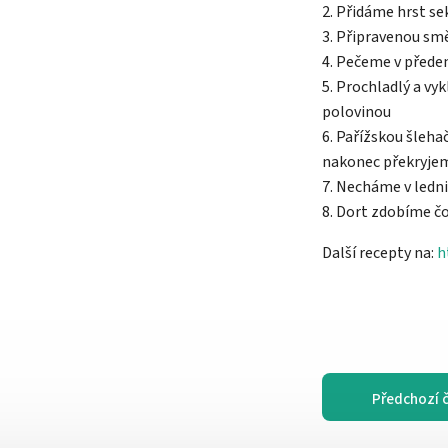
2. Přidáme hrst s
3. Připravenou sm
4. Pečeme v předem
5. Prochladlý a v
polovinou
6. Pařížskou šleh
nakonec překryje
7. Necháme v ledn
8. Dort zdobíme č
Další recepty na:
h
Předchozí 