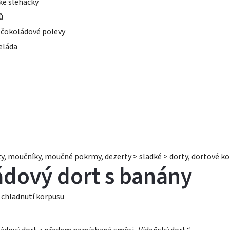
ké šlehačky
ů
 čokoládové polevy
láda
y, moučníky, moučné pokrmy, dezerty
>
sladké
>
dorty, dortové k
dový dort s banány
 chladnutí korpusu