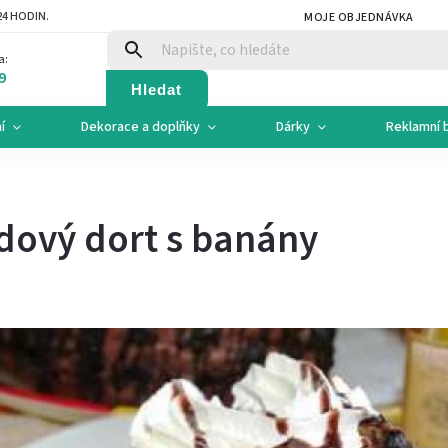
4 HODIN.
MOJE OBJEDNÁVKA
a:
9
Hledat
í
Dekorace a doplňky
Dárky
Reklamní 
dový dort s banány