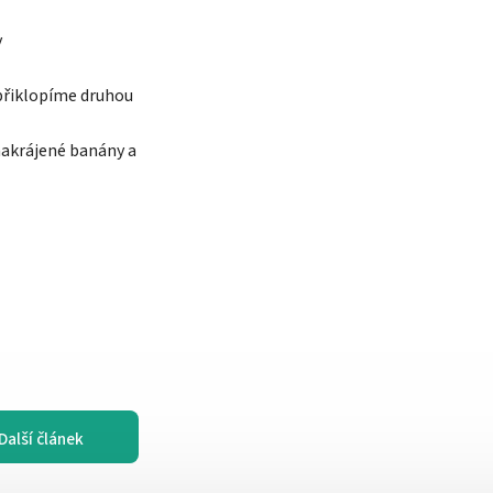
y
přiklopíme druhou
nakrájené banány a
Další článek