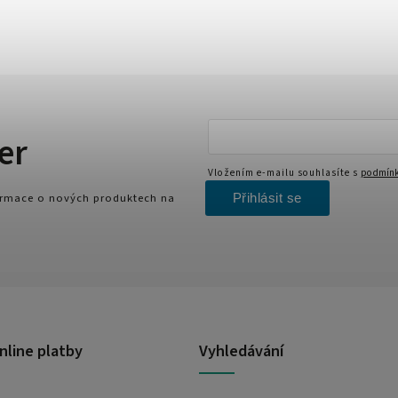
er
Vložením e-mailu souhlasíte s
podmínk
Přihlásit se
formace o nových produktech na
nline platby
Vyhledávání