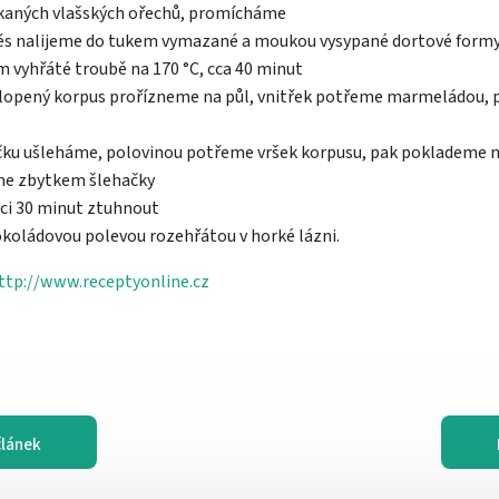
ekaných vlašských ořechů, promícháme
ěs nalijeme do tukem vymazané a moukou vysypané dortové form
 vyhřáté troubě na 170 °C, cca 40 minut
yklopený korpus prořízneme na půl, vnitřek potřeme marmeládou, 
ačku ušleháme, polovinou potřeme vršek korpusu, pak poklademe 
me zbytkem šlehačky
ici 30 minut ztuhnout
okoládovou polevou rozehřátou v horké lázni.
ttp://www.receptyonline.cz
článek