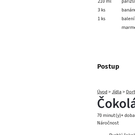
210 ml
pařížs
3 ks
banán
1 ks
balení
marme
Postup
Úvod
>
Jídla
>
Dort
Čokolá
70 minut(y)+ doba
Náročnost