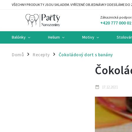
VŠECHNY PRODUKTY JSOU SKLADEM. VYŘÍZENÉ OBJEDNÁVKY ODESÍLÁME DO 2
Zákaznická podpor
+420 777 000 01
Balónky
Helium
Motivy
Stolován
Domů
Recepty
Čokoládový dort s banány
/
/
Čokolá
17.12.2021