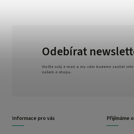
Odebírat newslett
Vložte svůj e-mail a my vám budeme zasílat in
našem e-shopu.
Informace pro vás
Přijímáme o