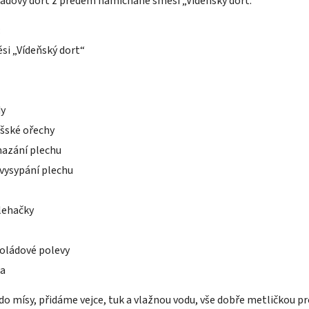
ádový dort z předem namíchané směsi „Vídeňský dort.“
:
si „Vídeňský dort“
dy
ašské ořechy
mazání plechu
vysypání plechu
lehačky
koládové polevy
a
do mísy, přidáme vejce, tuk a vlažnou vodu, vše dobře metličkou