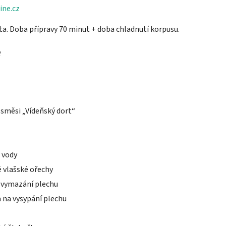
ine.cz
a. Doba přípravy 70 minut + doba chladnutí korpusu.
e
 směsi „Vídeňský dort“
 vody
 vlašské ořechy
 vymazání plechu
na vysypání plechu