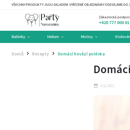
VŠECHNY PRODUKTY JSOU SKLADEM. VYŘÍZENÉ OBJEDNÁVKY ODESÍLÁME DO 2
Zákaznická podpor
+420 777 000 01
Balónky
Helium
Motivy
Stolován
Domů
Recepty
Domácí hovězí polévka
/
/
Domácí
4.12.2021