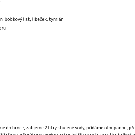
e
n: bobkový list, libeček, tymián
eru
e do hrnce, zalijeme 2 litry studené vody, přidáme oloupanou, pře