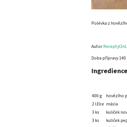
Polévka z hovězího
Autor
ReceptyOnL
Doba přípravy 140
Ingredienc
400 g
hovězího 
2 lžíce
másla
3 ks
kuliček no
3 ks
kuliček pe