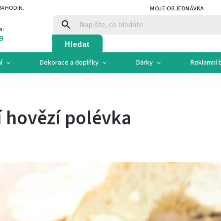
4 HODIN.
MOJE OBJEDNÁVKA
a:
9
Hledat
í
Dekorace a doplňky
Dárky
Reklamní 
 hovězí polévka