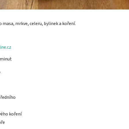
 masa, mrkve, celeru, bylinek a koření.
ine.cz
 minut
e
předního
vého koření
pře