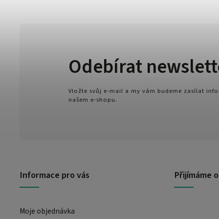
Odebírat newslett
Vložte svůj e-mail a my vám budeme zasílat in
našem e-shopu.
Informace pro vás
Přijímáme o
Moje objednávka