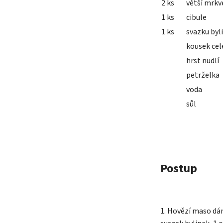
2 ks
větší mrkv
1 ks
cibule
1 ks
svazku byli
kousek cel
hrst nudlí
petrželka
voda
sůl
Postup
1. Hovězí maso dám