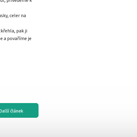
sůl, přivedeme k
ky, celer na
řehla, pak ji
e a povaříme je
Další článek