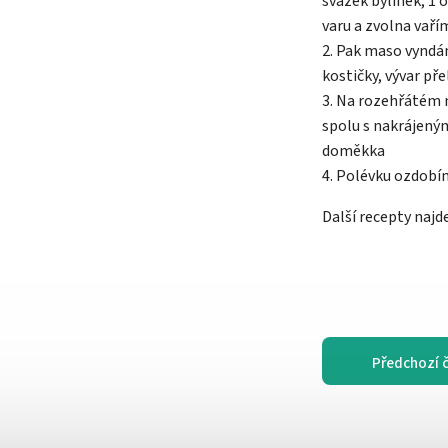
svazek bylinek, 1 
varu a zvolna vař
2. Pak maso vyndá
kostičky, vývar pře
3. Na rozehřátém 
spolu s nakrájený
doměkka
4. Polévku ozdobí
Další recepty najd
Předchozí 