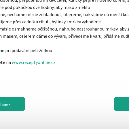
očištěnou, přepůlenou mrkev, celer, kuličky pepře i nového koření, 
íme pod pokličkou dvě hodiny, aby maso změklo
me, necháme mírně zchladnout, obereme, nakrájíme na menší kous
lijeme přes cedník a cibuli, bylinky i mrkev vyhodíme
másle osmahneme očištěnou, nahrubo nastrouhanou mrkev, aby zk
m masem, celerem dáme do vývaru, přivedeme k varu, přidáme nudl
me při podávání petrželkou
ete na
www.receptyonline.cz
článek