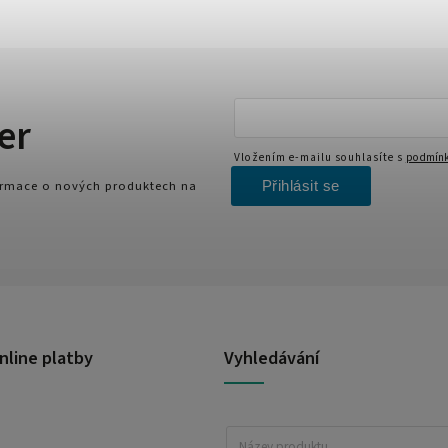
er
Vložením e-mailu souhlasíte s
podmínk
Přihlásit se
formace o nových produktech na
nline platby
Vyhledávání