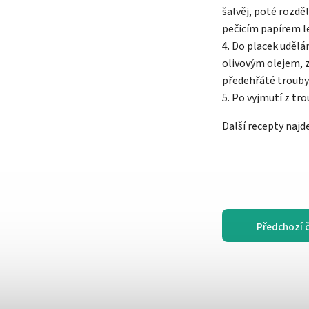
šalvěj, poté rozdě
pečicím papírem 
4. Do placek uděl
olivovým olejem, 
předehřáté trouby
5. Po vyjmutí z t
Další recepty najd
Předchozí 