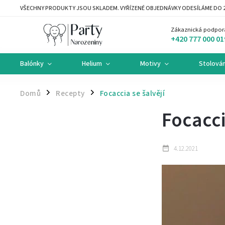
VŠECHNY PRODUKTY JSOU SKLADEM. VYŘÍZENÉ OBJEDNÁVKY ODESÍLÁME DO 2
Zákaznická podpor
+420 777 000 01
Balónky
Helium
Motivy
Stolován
Domů
Recepty
Focaccia se šalvějí
/
/
Focacci
4.12.2021