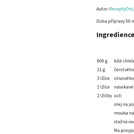
Autor
ReceptyOnL
Doba přípravy 50 
Ingredienc
600 g
bílé chle
21 g
čerstvého
3 lžíce
olivového
1 lžíce
nasekané 
2 lžičky
soli
olej na p
mouka na
vlažná vo
Na posypá