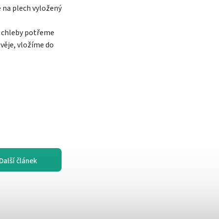
 na plech vyložený
c chleby potřeme
věje, vložíme do
Další článek