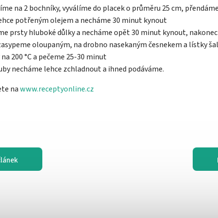
líme na 2 bochníky, vyválíme do placek o průměru 25 cm, přendáme
lehce potřeným olejem a necháme 30 minut kynout
áme prsty hluboké důlky a necháme opět 30 minut kynout, nakone
zasypeme oloupaným, na drobno nasekaným česnekem a lístky šal
 na 200 °C a pečeme 25-30 minut
rouby necháme lehce zchladnout a ihned podáváme.
ete na
www.receptyonline.cz
článek