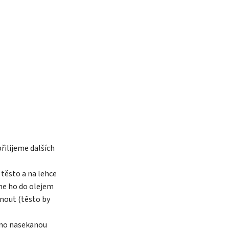
řilijeme dalších
těsto a na lehce
me ho do olejem
nout (těsto by
mno nasekanou