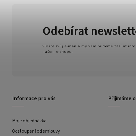
Odebírat newslett
Vložte svůj e-mail a my vám budeme zasílat in
našem e-shopu.
Informace pro vás
Přijímáme o
Moje objednávka
Odstoupení od smlouvy