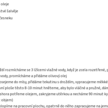
 oleje
stvé šalvěje
česneku
dí rozmícháme se 3 lžícemi vlažné vody, když je zcela rozetřené, p
 vody, promícháme a přidáme olivový olej
rosejeme do mísy, přidáme tekutinu s droždím, vypracujeme měkké 
í ploše těsto 8-10 minut hněteme, aby bylo vláčné a pružné, dá
shora potřeme olejem, zakryjeme utěrkou a necháme 90 minut ky
t objem)
klopíme na pracovní plochu, opatrně do něho zapracujeme na je