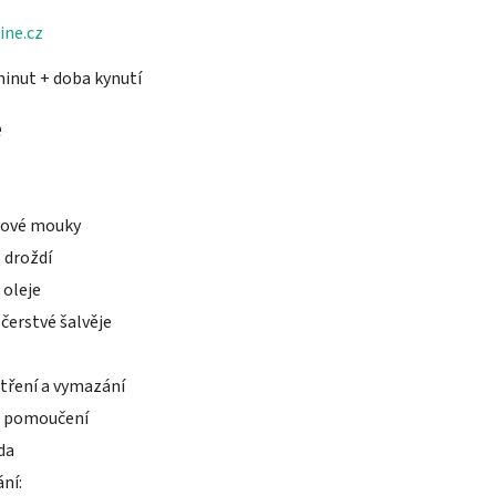
ine.cz
minut + doba kynutí
e
bové mouky
 droždí
 oleje
čerstvé šalvěje
otření a vymazání
 pomoučení
da
ní: