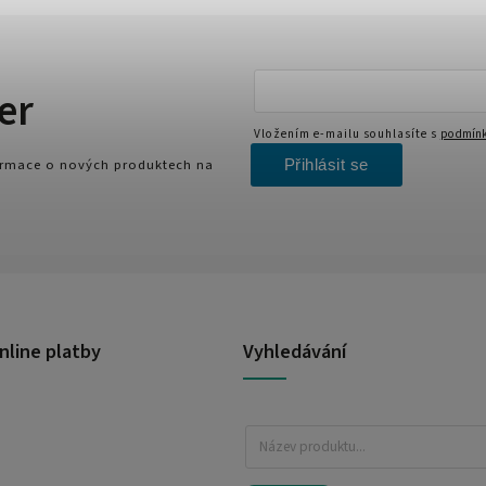
er
Vložením e-mailu souhlasíte s
podmínk
Přihlásit se
formace o nových produktech na
nline platby
Vyhledávání