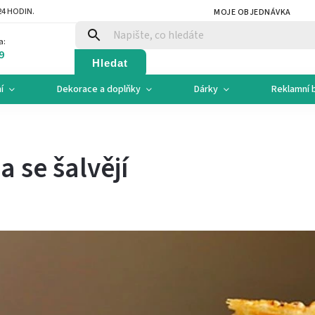
4 HODIN.
MOJE OBJEDNÁVKA
a:
9
Hledat
í
Dekorace a doplňky
Dárky
Reklamní 
a se šalvějí