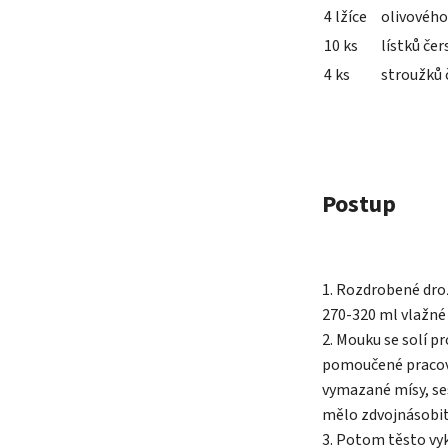
4 lžíce
olivového
10 ks
lístků čer
4 ks
stroužků 
Postup
1. Rozdrobené drož
270-320 ml vlažné
2. Mouku se solí p
pomoučené pracovn
vymazané mísy, se
mělo zdvojnásobi
3. Potom těsto vy