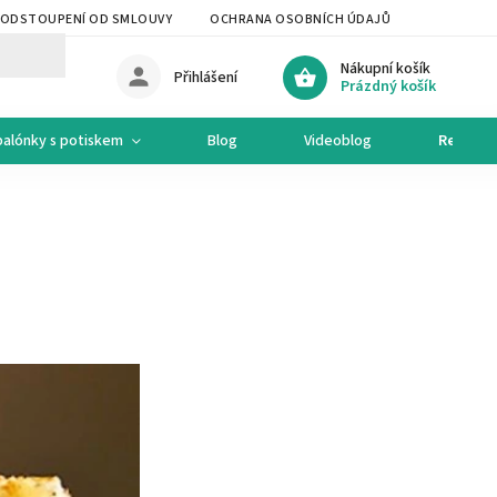
ODSTOUPENÍ OD SMLOUVY
OCHRANA OSOBNÍCH ÚDAJŮ
OCHODNÍ 
Nákupní košík
Přihlášení
Prázdný košík
balónky s potiskem
Blog
Videoblog
Recepty