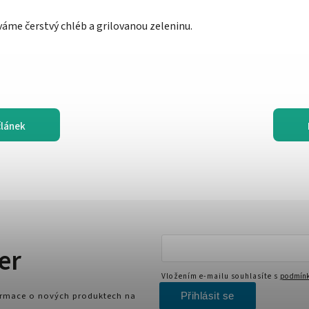
áme čerstvý chléb a grilovanou zeleninu.
článek
er
Vložením e-mailu souhlasíte s
podmínk
Přihlásit se
formace o nových produktech na