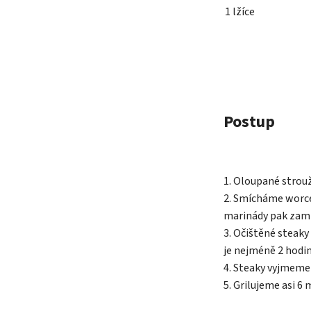
1 lžíce
Postup
1. Oloupané strou
2. Smícháme worce
marinády pak zam
3. Očištěné steak
je nejméně 2 hodin
4. Steaky vyjmeme 
5. Grilujeme asi 