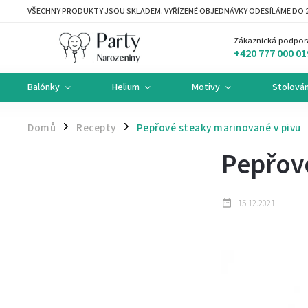
VŠECHNY PRODUKTY JSOU SKLADEM. VYŘÍZENÉ OBJEDNÁVKY ODESÍLÁME DO 2
Zákaznická podpor
+420 777 000 01
Balónky
Helium
Motivy
Stolován
Domů
Recepty
Pepřové steaky marinované v pivu
/
/
Pepřové
15.12.2021