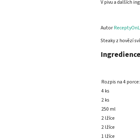
V pivu a dalších i
Autor
ReceptyOnL
Steaky z hovězí s
Ingredienc
Rozpis na 4 porce:
4 ks
2 ks
250 ml
2 lžíce
2 lžíce
1 lžíce