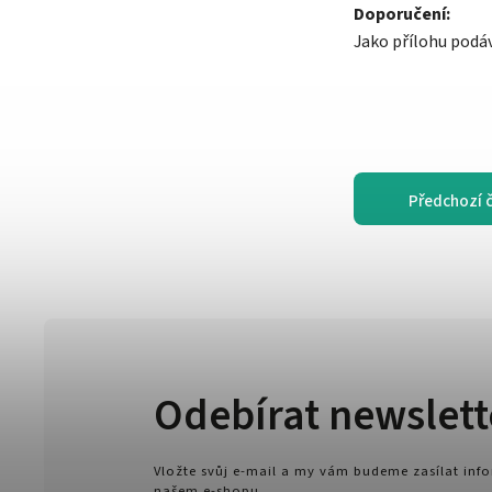
Doporučení:
Jako přílohu podáv
Předchozí 
Odebírat newslett
Vložte svůj e-mail a my vám budeme zasílat in
našem e-shopu.