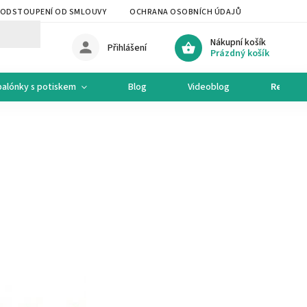
ODSTOUPENÍ OD SMLOUVY
OCHRANA OSOBNÍCH ÚDAJŮ
OCHODNÍ 
Nákupní košík
Přihlášení
Prázdný košík
balónky s potiskem
Blog
Videoblog
Recepty
u