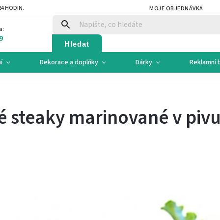
4 HODIN.
MOJE OBJEDNÁVKA
a:
9
Hledat
í
Dekorace a doplňky
Dárky
Reklamní 
 steaky marinované v piv