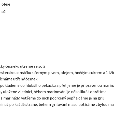
oleje
sůl
žky česneku utřeme se solí
sterskou omáčku s černým pivem, olejem, hnědým cukrem a 1 lžič
ícháme utřený česnek
y poklademe do hlubšího pekáčku a přelijeme je připravenou mari
y uložené v lednici, během marinování je několikrát obrátíme
z marinády, vetřeme do nich podrcený pepř a dáme je na gril
6 minut po každé straně, během grilování maso potíráme zbylou ma