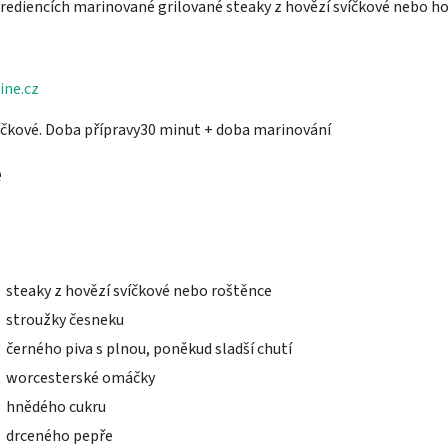
ngrediencích marinované grilované steaky z hovězí svíčkové nebo h
ine.cz
víčkové. Doba přípravy30 minut + doba marinování
e
steaky z hovězí svíčkové nebo roštěnce
stroužky česneku
černého piva s plnou, poněkud sladší chutí
worcesterské omáčky
hnědého cukru
drceného pepře